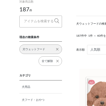
対象商品数
187
件
犬ウェットフードの検
187件中
1件 ～ 40件
現在の検索条件
犬ウェットフード
表示順
全て解除
カテゴリ
犬用品
犬フード・おやつ