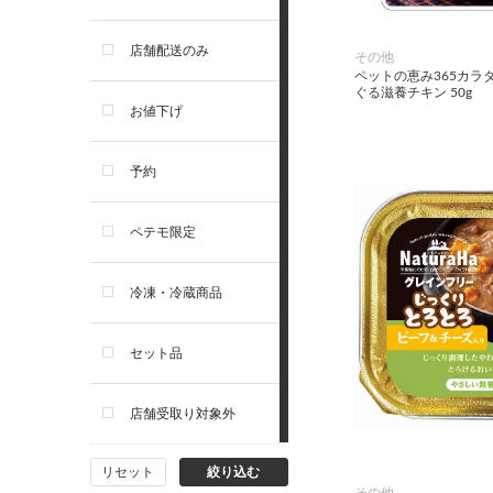
お手入れ・除菌消臭
セレクトバランス
店舗配送のみ
その他
ペットの恵み365カラ
ぐる滋養チキン 50g
トイレ・マナー・しつけ
リガロ
お値下げ
住居・タワー・ケージ
ソルビダ
予約
カート・キャリーバッグ
フィジカライフ
ペテモ限定
ウェア・ベッド・シーズン用
冷凍・冷蔵商品
品
セット品
首輪・ハーネス(胴輪)・リー
ド
店舗受取り対象外
猫フード・おやつ
リセット
絞り込む
その他