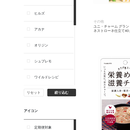
犬プレミアムフード（ドラ
イ・ウェット）
ヒルズ
その他
犬ドライフード
ユニ・チャーム グラン
アカナ
ネストローネ仕立て40
犬ウェットフード
オリジン
犬おやつ
シュプレモ
犬サプリ・ミルク・栄養補給
ワイルドレシピ
猫用品
リセット
絞り込む
ナチュラルチョイス
猫おもちゃ・またたび・爪と
ぎ
ウェルネス
アイコン
食器・給水器・哺乳器
アーテミス
定期便対象