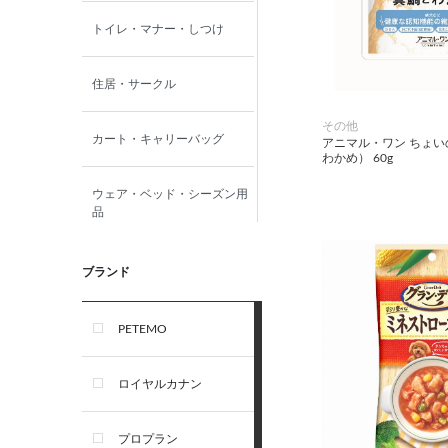
トイレ・マナー・しつけ
住居・サークル
その他
カート・キャリーバッグ
アニマル・ワン ちょいの
わかめ） 60g
ウェア・ベッド・シーズン用
品
首輪・ハーネス(胴輪)・リー
ブランド
ド
PETEMO
オーナー雑貨
ロイヤルカナン
犬フード・おやつ
プロプラン