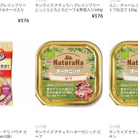
 グレインフリー
サンライズ ナチュラハ グレインフリー
ユニ・チャーム 
フ＆チーズ入り
じっくりとろとろビーフ＆野菜入り100g
トフ仕立て 120g
¥176
¥176
その他
その他
・デリ パウチ そ
サンライズ ナチュラハ オーガニック ビ
サンライズ ナチ
0g×3袋）
ーフ
キン