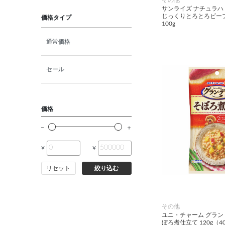
猫プレミアムフード（ドラ
サンライズ ナチュラハ
イ・ウェット）
じっくりとろとろビー
価格タイプ
100g
猫ドライフード
通常価格
猫ウェットフード
セール
猫おやつ
価格
猫サプリ・ミルク・栄養補給
¥
¥
その他ペット用品
リセット
絞り込む
小動物・鳥フード
その他フード（魚・爬虫類・
その他
両生類）
ユニ・チャーム グラン
ぼろ煮仕立て 120g（4