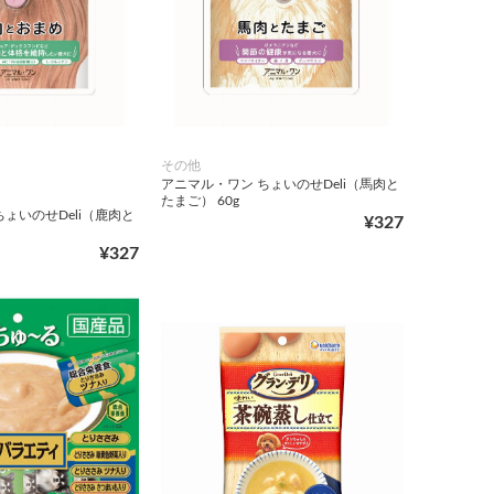
その他
アニマル・ワン ちょいのせDeli（馬肉と
たまご） 60g
ょいのせDeli（鹿肉と
¥327
¥327