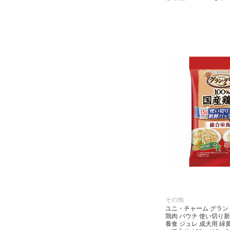
小動物・鳥用品
その他用品（魚・爬虫類・両
生類）
その他
ユニ・チャーム グラン・
鶏肉 パウチ 使い切り
養食 ジュレ 成犬用 