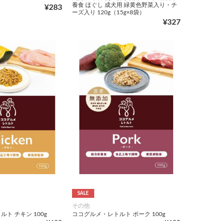
養食 ほぐし 成犬用 緑黄色野菜入り・チ
¥283
ーズ入り 120g（15g×8袋）
¥327
SALE
その他
ト チキン 100g
ココグルメ・レトルト ポーク 100g