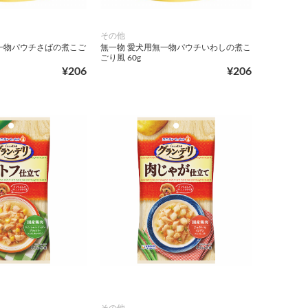
その他
一物パウチさばの煮こご
無一物 愛犬用無一物パウチいわしの煮こ
ごり風 60g
¥206
¥206
その他