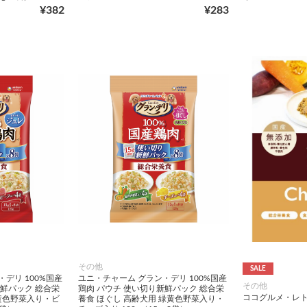
¥382
¥283
その他
SALE
デリ 100%国産
ユニ・チャーム グラン・デリ 100%国産
その他
新鮮パック 総合栄
鶏肉 パウチ 使い切り新鮮パック 総合栄
ココグルメ・レトル
緑黄色野菜入り・ビ
養食 ほぐし 高齢犬用 緑黄色野菜入り・