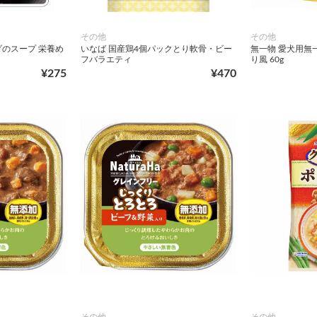
その他
その他
ダのスープ 栄養め
いなば 国産鶏4個パックとり軟骨・ビー
無一物 愛犬用無
フバラエティ
り風 60g
¥275
¥470
その他
その他