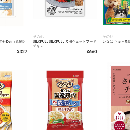
その他
その他
せDeli（真鯛と
SILKFULL SILKFULL 犬用ウェットフード
いなば ちゅ～る
チキン
¥327
¥660