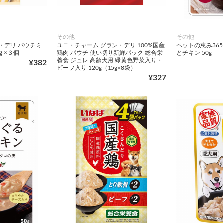
その他
その他
・デリ パウチミ
ユニ・チャーム グラン・デリ 100%国産
ペットの恵み36
ｇ×３個
鶏肉 パウチ 使い切り新鮮パック 総合栄
とチキン 50g
養食 ジュレ 高齢犬用 緑黄色野菜入り・
¥382
ビーフ入り 120g（15g×8袋）
¥327