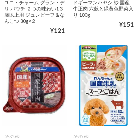
ユニ・チャーム グラン・デ
ドギーマンハヤシ 紗 国産
リ パウチ ２つの味わい1３
牛正肉 六穀と緑黄色野菜入
歳以上用 ジュレビーフ＆な
り 100g
んこつ 30g×２
¥151
¥121
その他
その他