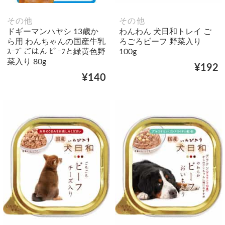
その他
その他
ドギーマンハヤシ 13歳か
わんわん 犬日和トレイ ご
ら用 わんちゃんの国産牛乳
ろごろビーフ 野菜入り
ｽｰﾌﾟごはん ﾋﾞｰﾌと緑黄色野
100g
菜入り 80g
¥192
¥140