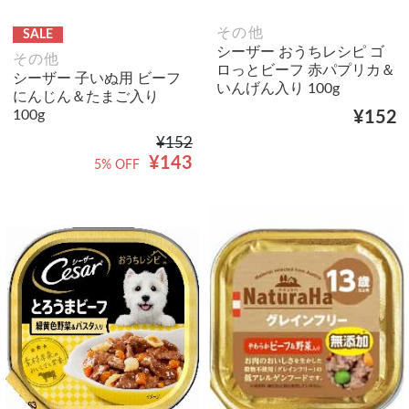
その他
SALE
シーザー おうちレシピ ゴ
その他
ロっとビーフ 赤パプリカ＆
シーザー 子いぬ用 ビーフ
いんげん入り 100g
にんじん＆たまご入り
100g
¥152
¥152
¥143
5% OFF