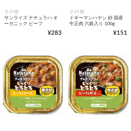
その他
その他
サンライズ ナチュラハ オ
ドギーマンハヤシ 紗 国産
ーガニック ビーフ
牛正肉 六穀入り 100g
¥283
¥151