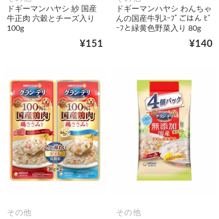
ドギーマンハヤシ 紗 国産
ドギーマンハヤシ わんちゃ
牛正肉 六穀とチーズ入り
んの国産牛乳ｽｰﾌﾟごはん ﾋﾞ
100g
ｰﾌと緑黄色野菜入り 80g
¥151
¥140
その他
その他