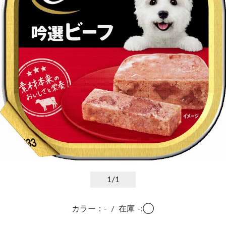
1
/1
カラー：-
/
在庫
-:◯