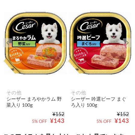
前の画像
次
その他
その他
シーザー まろやかラム 野
シーザー 吟選ビーフ まぐ
菜入り 100g
ろ入り 100g
¥152
¥152
¥143
¥143
5% OFF
5% OFF