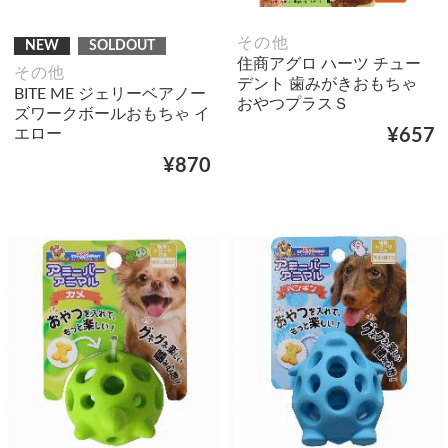
その他
NEW
SOLDOUT
住商アグロ ハーツ チュー
その他
デント 歯みがきおもちゃ
BITE ME ジェリーベアノー
おやつプラスＳ
ズワークボールおもちゃ イ
エロー
¥657
¥870