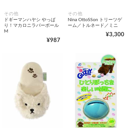
その他
その他
ドギーマンハヤシ やっぱ
Nina OttoSSon トリーツゲ
り！マカロニラバーボール
ーム／トルネード／ミニ
М
¥3,300
¥987