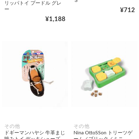
Ｓ
リッパトイ プードル グレ
ー
¥712
¥1,188
その他
その他
ドギーマンハヤシ 牛革まじ
Nina OttoSSon トリーツゲ
噛みトイ デッキシューズ
ーム／ブリック／ミニ