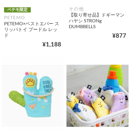
その他
ペテモ限定
【取り寄せ品】ドギーマン
PETEMO
ハヤシ STRONg
PETEMO×ベストエバー ス
DUMBBELLS
リッパトイ プードル レッ
ド
¥877
¥1,188