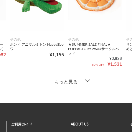
その他
その他
そ
ガー
ボンビ アニマルミトン HappyZoo
★SUMMER SALE FINAL★
サ
ウ］
ワニ
POPFACTORY 2WAYサークルベ
め
ッド
082
¥1,155
¥3,828
¥1,531
60% OFF
もっと見る
ご利用ガイド
ABOUT US