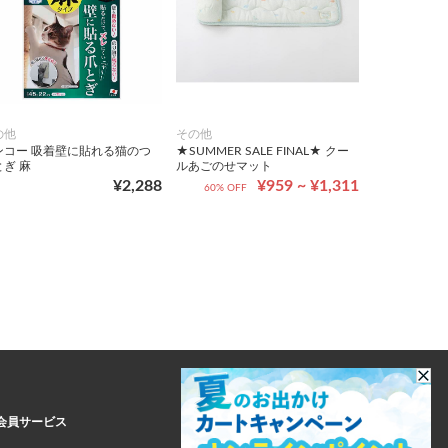
の他
その他
ンコー 吸着壁に貼れる猫のつ
★SUMMER SALE FINAL★ クー
とぎ 麻
ルあごのせマット
¥2,288
¥959 ~ ¥1,311
60% OFF
会員サービス