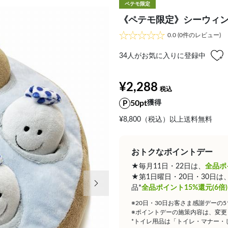
ペテモ限定
《ペテモ限定》シーウィング
0.0
(0件のレビュー)
34
人がお気に入りに登録中
¥2,288
50pt
獲得
¥8,800（税込）以上送料無料
おトクなポイントデー
★毎月11日・22日は、
全品ポ
次の画像
★第1日曜日・20日・30日
品*
全品ポイント15%還元(6倍)
※20日・30日お客さま感謝デーの
※ポイントデーの施策内容は、変更
*トイレ用品は「トイレ・マナー・