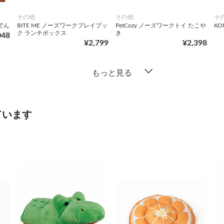
その他
その他
そ
おでん
BITE ME ノーズワークプレイブッ
PetCozy ノーズワークトイ たこや
KO
ク ランチボックス
き
048
¥2,799
¥2,398
もっと見る
ています