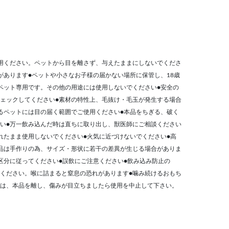
用ください。ペットから目を離さず、与えたままにしないでくださ
があります●ペットや小さなお子様の届かない場所に保管し、18歳
ペット専用です。その他の用途には使用しないでください●安全の
ェックしてください●素材の特性上、毛抜け・毛玉が発生する場合
るペットには目の届く範囲でご使用ください●本品をちぎる、破く
い●万一飲み込んだ時は直ちに取り出し、獣医師にご相談ください
れたまま使用しないでください●火気に近づけないでください●高
品は手作りの為、サイズ・形状に若干の差異が生じる場合がありま
区分に従ってください●誤飲にご注意ください●飲み込み防止の
ください。喉に詰まると窒息の恐れがあります●噛み続けるおもち
は、本品を離し、傷みが目立ちましたら使用を中止して下さい。