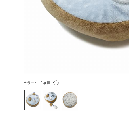
カラー：-
/
在庫
-:◯