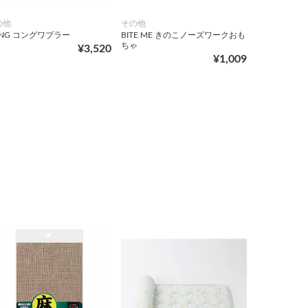
の他
その他
NG コングワブラー
BITE ME きのこノーズワークおも
ちゃ
¥3,520
¥1,009