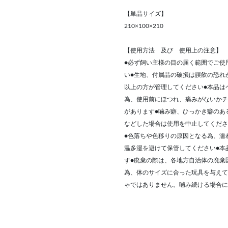
【単品サイズ】
210×100×210
【使用方法 及び 使用上の注意】
●必ず飼い主様の目の届く範囲でご使
い●生地、付属品の破損は誤飲の恐れ
以上の方が管理してください●本品は
為、使用前にほつれ、痛みがないかチ
があります●噛み癖、ひっかき癖のあ
などした場合は使用を中止してくださ
●色落ちや色移りの原因となる為、濡
温多湿を避けて保管してください●本
す●廃棄の際は、各地方自治体の廃棄
為、体のサイズに合った玩具を与えて
ゃではありません。噛み続ける場合に