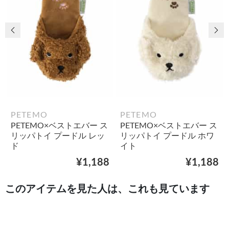
前の画像
次
PETEMO
PETEMO
PETEMO×ベストエバー ス
PETEMO×ベストエバー ス
リッパトイ プードル レッ
リッパトイ プードル ホワ
ド
イト
¥1,188
¥1,188
このアイテムを見た人は、これも見ています