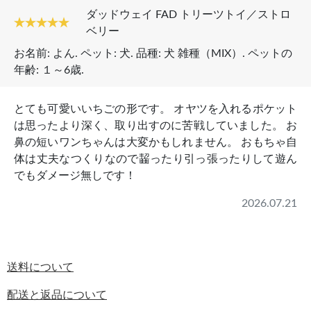
ダッドウェイ FAD トリーツトイ／ストロ
ベリー
お名前:
よん
. ペット:
犬
. 品種:
犬 雑種（MIX）
. ペットの
年齢:
１～6歳
.
とても可愛いいちごの形です。 オヤツを入れるポケット
は思ったより深く、取り出すのに苦戦していました。 お
鼻の短いワンちゃんは大変かもしれません。 おもちゃ自
体は丈夫なつくりなので齧ったり引っ張ったりして遊ん
でもダメージ無しです！
2026.07.21
送料について
配送と返品について