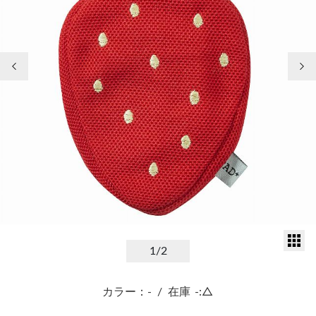
前の画像
次
サ
1
/2
カラー：-
/
在庫
-:△