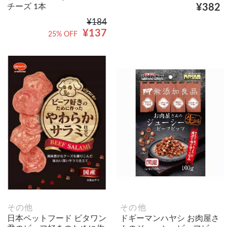
チーズ 1本
¥382
¥184
¥137
25% OFF
その他
その他
日本ペットフード ビタワン
ドギーマンハヤシ お肉屋さ