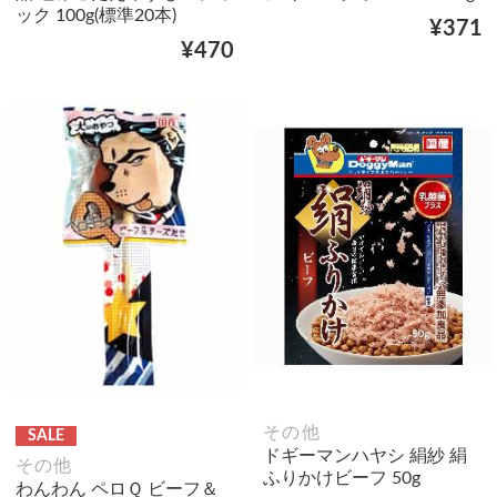
ック 100g(標準20本)
¥371
¥470
その他
SALE
ドギーマンハヤシ 絹紗 絹
その他
ふりかけビーフ 50g
わんわん ペロＱ ビーフ＆