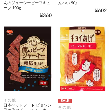
んのジューシービーフキュ
んべい 50g
ーブ 100g
¥602
¥360
その他
SALE
日本ペットフード ビタワン
その他