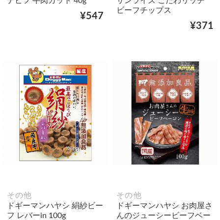
デビフ 牛肉カット 40g
サンライズ こだわリッチ
ビーフチップス
¥547
¥371
その他
その他
ドギーマンハヤシ 絹紗ビー
ドギーマンハヤシ お肉屋さ
フ レバーin 100g
んのジューシービーフベー