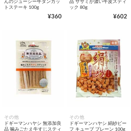
んのジューシー牛タンカッ
品 ササミが濃い牛皮スティ
トステーキ 100g
ック 80g
¥360
¥602
その他
その他
ドギーマンハヤシ 無添加良
ドギーマンハヤシ 絹紗ビー
品 噛みごたえ牛すじスティ
フ キューブ プレーン 100g