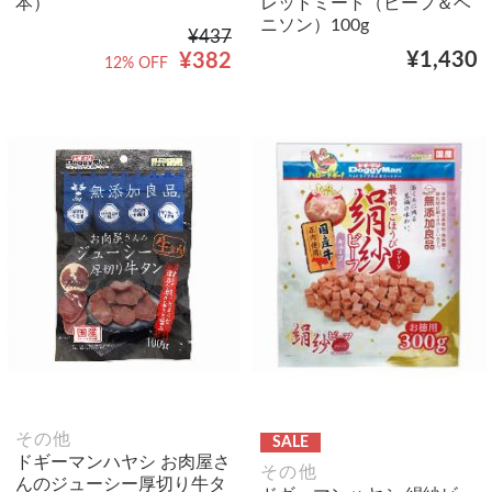
本）
レッドミート（ビーフ＆ベ
ニソン）100g
¥437
¥1,430
¥382
12% OFF
その他
SALE
ドギーマンハヤシ お肉屋さ
その他
んのジューシー厚切り牛タ