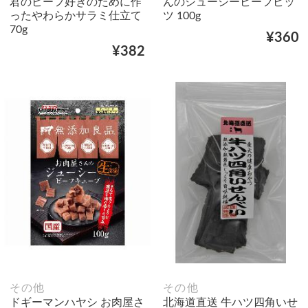
君のビーフ好きのために作
んのジューシービーフビッ
ったやわらかサラミ仕立て
ツ 100g
70g
¥360
¥382
その他
その他
ドギーマンハヤシ お肉屋さ
北海道直送 牛ハツ四角いせ