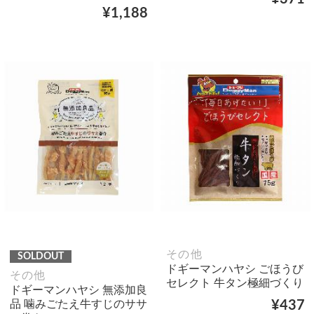
¥1,188
その他
SOLDOUT
ドギーマンハヤシ ごほうび
その他
セレクト 牛タン極細づくり
ドギーマンハヤシ 無添加良
品 噛みごたえ牛すじのササ
¥437