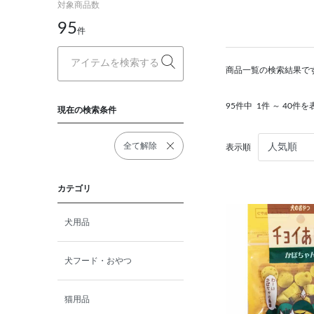
対象商品数
95
件
商品一覧の検索結果で
95件中
1件 ～ 40件を
現在の検索条件
全て解除
表示順
カテゴリ
犬用品
犬フード・おやつ
猫用品