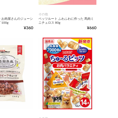
その他
 お肉屋さんのジューシ
ペッツルート ふわふわに作った 馬肉ミ
100g
ニチュロス 80g
¥360
¥660