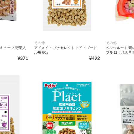
その他
その他
 キューブ 野菜入
アドメイト プチセレクト トイ・プード
ペッツルート 素
ル用 80g
ブル ほうれん草チ
¥371
¥492