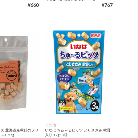
¥660
¥767
その他
ス 北海道産秋鮭のフリ
いなば ちゅ～るビッツ とりささみ 軟骨
ス）17g
入り 12g×3袋