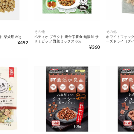
その他
その他
 柴犬用 80g
ペティオ プラクト 総合栄養食 無添加 サ
ホワイトフォック
サミビッツ 野菜ミックス 80g
ーズドライ（ダイ
¥492
¥360