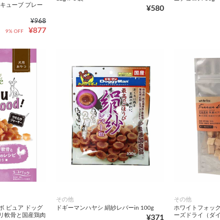
 キューブ プレー
¥580
¥968
¥877
9% OFF
その他
その他
ボ ピュア ドッグ
ドギーマンハヤシ 絹紗レバーin 100g
ホワイトフォック
コリ軟骨と国産鶏肉
ーズドライ（ダイ
¥371