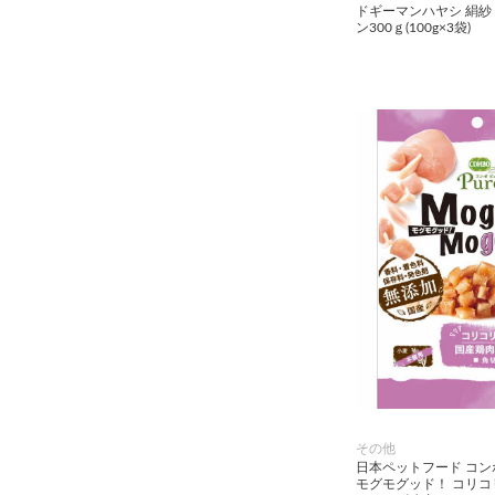
ドギーマンハヤシ 絹紗
ン300ｇ(100g×3袋)
その他用品（魚・爬虫類・両
生類）
その他
日本ペットフード コン
モグモグッド！ コリ