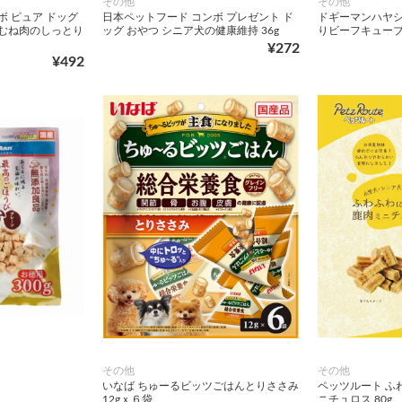
その他
その他
ボ ピュア ドッグ
日本ペットフード コンボ プレゼント ド
ドギーマンハヤシ
鶏むね肉のしっとり
ッグ おやつ シニア犬の健康維持 36g
りビーフキューブ 
¥272
¥492
その他
その他
いなば ちゅーるビッツごはんとりささみ
ペッツルート ふ
12gｘ６袋
ニチュロス 80g