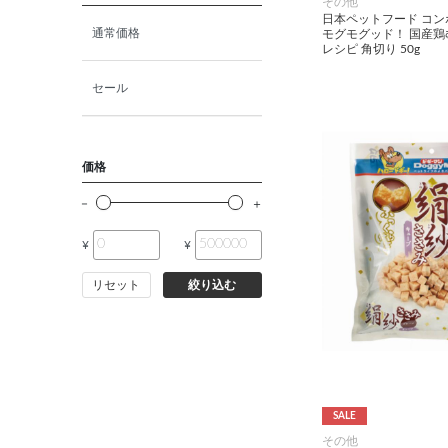
その他
日本ペットフード コン
猫ドライフード
通常価格
モグモグッド！ 国産
レシピ 角切り 50g
猫ウェットフード
セール
猫おやつ
価格
猫サプリ・ミルク・栄養補給
¥
¥
その他ペット用品
リセット
絞り込む
小動物・鳥フード
その他フード（魚・爬虫類・
両生類）
SALE
小動物・鳥用品
その他