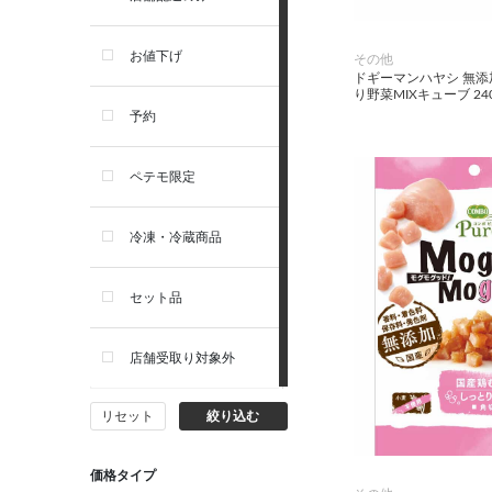
トイレ・マナー・しつけ
リガロ
お値下げ
その他
ドギーマンハヤシ 無添
り野菜MIXキューブ 24
住居・タワー・ケージ
ソルビダ
予約
カート・キャリーバッグ
フィジカライフ
ペテモ限定
ウェア・ベッド・シーズン用
冷凍・冷蔵商品
品
セット品
首輪・ハーネス(胴輪)・リー
ド
店舗受取り対象外
猫フード・おやつ
リセット
絞り込む
猫プレミアムフード（ドラ
イ・ウェット）
価格タイプ