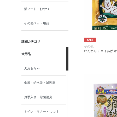
猫フード・おやつ
その他ペット用品
SALE
詳細カテゴリ
その他
わんわん チョイあげ か
犬用品
犬おもちゃ
食器・給水器・哺乳器
お手入れ・除菌消臭
トイレ・マナー・しつけ