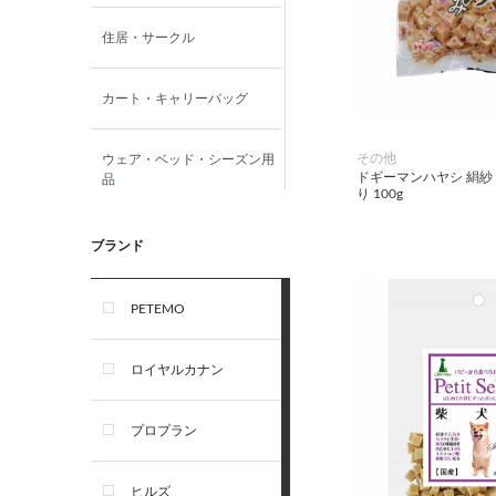
住居・サークル
カート・キャリーバッグ
その他
ウェア・ベッド・シーズン用
ドギーマンハヤシ 絹紗
品
り 100g
首輪・ハーネス(胴輪)・リー
ブランド
ド
PETEMO
オーナー雑貨
ロイヤルカナン
犬フード・おやつ
プロプラン
犬プレミアムフード（ドラ
イ・ウェット）
ヒルズ