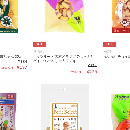
SALE
SALE
その他
その他
ぼちゃん 35g
ペッツルート 素材メモ ささみしっとり
わんわん チョイあ
パイ ブルーベリー入り 70g
¥184
¥374
¥137
25% OFF
¥275
26% OFF