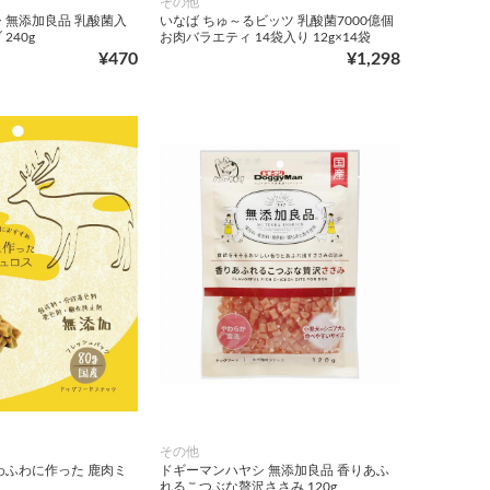
その他
 無添加良品 乳酸菌入
いなば ちゅ～るビッツ 乳酸菌7000億個
240g
お肉バラエティ 14袋入り 12g×14袋
¥470
¥1,298
その他
わふわに作った 鹿肉ミ
ドギーマンハヤシ 無添加良品 香りあふ
れるこつぶな贅沢ささみ 120g