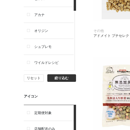
犬ドライフード
アカナ
犬ウェットフード
その他
オリジン
アドメイト プチセレクト
犬おやつ
シュプレモ
犬サプリ・ミルク・栄養補給
ワイルドレシピ
猫用品
リセット
絞り込む
ナチュラルチョイス
猫おもちゃ・またたび・爪と
ぎ
ウェルネス
アイコン
食器・給水器・哺乳器
アーテミス
定期便対象
お手入れ・除菌消臭
セレクトバランス
店舗配送のみ