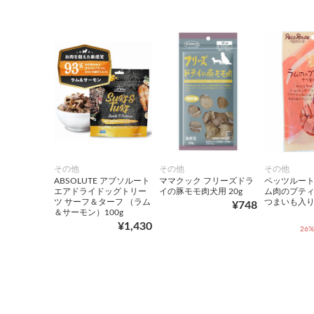
その他
その他
その他
ABSOLUTE アブソルート
ママクック フリーズドラ
ペッツルート
エアドライドッグトリー
イの豚モモ肉犬用 20g
ム肉のプティ
ツ サーフ＆ターフ （ラム
つまいも入り 
¥748
＆サーモン）100g
¥1,430
26%