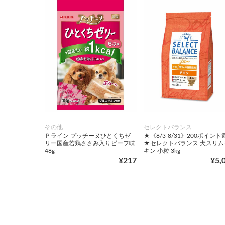
その他
セレクトバランス
Ｐライン プッチーヌひとくちゼ
★《8/3-8/31》200ポイント
リー国産若鶏ささみ入りビーフ味
★セレクトバランス 犬スリム
48g
キン 小粒 3kg
¥217
¥5,