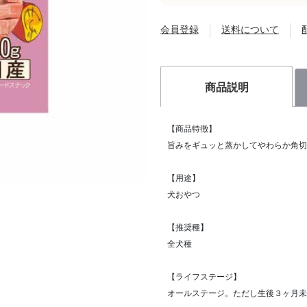
会員登録
送料について
商品説明
【商品特徴】
旨みをギュッと蒸かしてやわらか角切
【用途】
犬おやつ
【推奨種】
全犬種
【ライフステージ】
オールステージ。ただし生後３ヶ月未