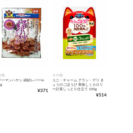
の他
その他
ギーマンハヤシ 絹紗レバーin
ユニ・チャーム グラン・デリ き
g
ょうのごほうび 美味しくカロリ
ー計算しっとり仕立て 100g
¥371
¥514