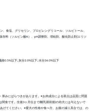
ン、食塩、グリセリン、プロピレングリコール、ソルビトール、
)、保存料（ソルビン酸K）、pH調整剤、増粘剤、酸化防止剤(エリソ
維0.5%以下､灰分2.0%以下､水分36.0%以下
・厚みにばらつきがあります。※お肉成分による斑点は品質に問題
は間食です。生後3ヶ月位まで(離乳期前後)の幼犬には与えないで
あげてください。※愛犬の性格や食べ方、お腹の減り具合では、の