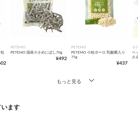
PETEMO
PETEMO
そ
み包
PETEMO 国産小さめにぼし70g
PETEMO 小粒ボーロ 乳酸菌入り
ペ
75g
さみ
¥492
602
¥437
もっと見る
ています