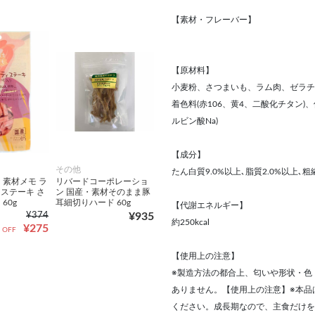
【素材・フレーバー】
【原材料】
小麦粉、さつまいも、ラム肉、ゼラチ
着色料(赤106、黄4、二酸化チタン
ルビン酸Na)
【成分】
その他
たん白質9.0%以上､脂質2.0%以上､粗繊
 素材メモ ラ
リバードコーポレーショ
ステーキ さ
ン 国産・素材そのまま豚
60g
耳細切りハード 60g
【代謝エネルギー】
¥374
¥935
約250kcal
¥275
 OFF
【使用上の注意】
※製造方法の都合上、匂いや形状・色
ありません。【使用上の注意】※本品
ください。成長期なので、主食だけを