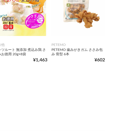
の他
PETEMO
ッツルート 無添加 煮込み鶏 さ
PETEMO 歯みがきガム ささみ包
お徳用 20g×8袋
み 骨型 6本
¥1,463
¥602