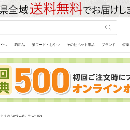
おやつ
猫用品
猫フード・おやつ
その他ペット用品
ブランド
特集
ト やわらかラム肉ころつぶ 80g