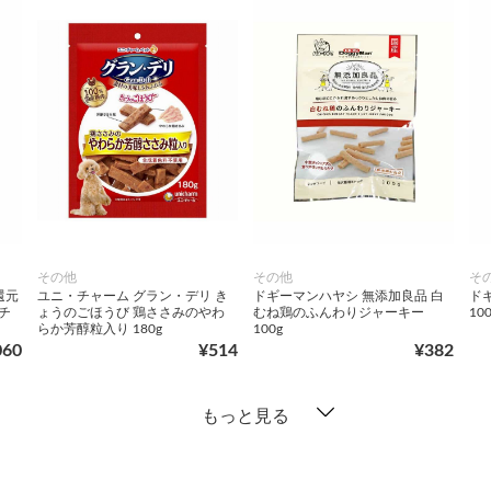
その他
その他
そ
還元
ユニ・チャーム グラン・デリ き
ドギーマンハヤシ 無添加良品 白
ド
チ
ょうのごほうび 鶏ささみのやわ
むね鶏のふんわりジャーキー
100
らか芳醇粒入り 180g
100g
060
¥514
¥382
もっと見る