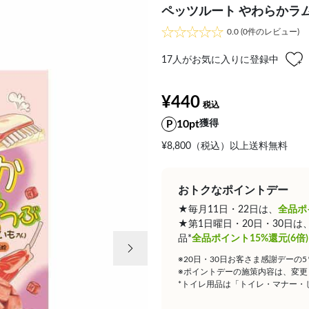
ペッツルート やわらかラム
0.0
(0件のレビュー)
17
人がお気に入りに登録中
¥440
10pt
獲得
¥8,800（税込）以上送料無料
おトクなポイントデー
★毎月11日・22日は、
全品ポ
★第1日曜日・20日・30日
次の画像
品*
全品ポイント15%還元(6倍)
※20日・30日お客さま感謝デーの
※ポイントデーの施策内容は、変更
*トイレ用品は「トイレ・マナー・