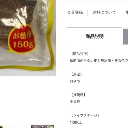
会員登録
送料について
商品説明
【商品特徴】
低脂肪の牛タン皮を無添加・無着色で
【用途】
おやつ
【推奨種】
全犬種
【ライフステージ】
1歳以上