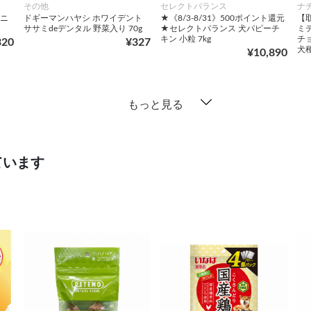
その他
セレクトバランス
ナ
ミニ
ドギーマンハヤシ ホワイデント
★《8/3-8/31》500ポイント還元
【
ササミdeデンタル 野菜入り 70g
★セレクトバランス 犬パピーチ
ミ
キン 小粒 7kg
チ
320
¥327
犬種
¥10,890
もっと見る
ています