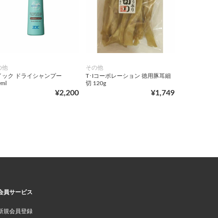
の他
その他
イック ドライシャンプー
T･Iコーポレーション 徳用豚耳細
0ml
切 120g
¥2,200
¥1,749
会員サービス
新規会員登録