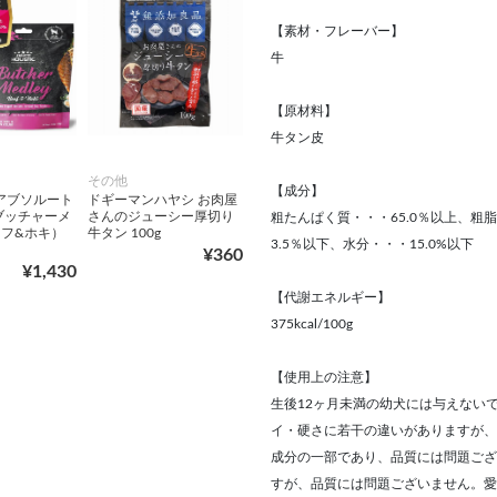
【素材・フレーバー】
牛
【原材料】
牛タン皮
その他
【成分】
E アブソルート
ドギーマンハヤシ お肉屋
ブッチャーメ
さんのジューシー厚切り
粗たんぱく質・・・65.0％以上、粗脂
フ&ホキ）
牛タン 100g
3.5％以下、水分・・・15.0%以下
¥360
¥1,430
【代謝エネルギー】
375kcal/100g
【使用上の注意】
生後12ヶ月未満の幼犬には与えない
イ・硬さに若干の違いがありますが、
成分の一部であり、品質には問題ござ
すが、品質には問題ございません。愛