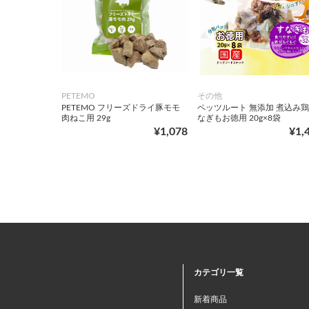
PETEMO
その他
PETEMO フリーズドライ豚モモ
ペッツルート 無添加 煮込み鶏
肉ねこ用 29g
なぎもお徳用 20g×8袋
¥1,078
¥1,
カテゴリ一覧
新着商品