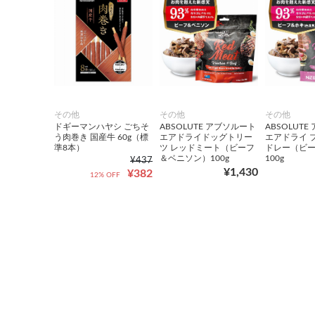
その他
その他
その他
ドギーマンハヤシ ごちそ
ABSOLUTE アブソルート
ABSOLUT
う肉巻き 国産牛 60g（標
エアドライドッグトリー
エアドライ 
準8本）
ツ レッドミート（ビーフ
ドレー（ビー
＆ベニソン）100g
100g
¥437
¥1,430
¥382
12% OFF