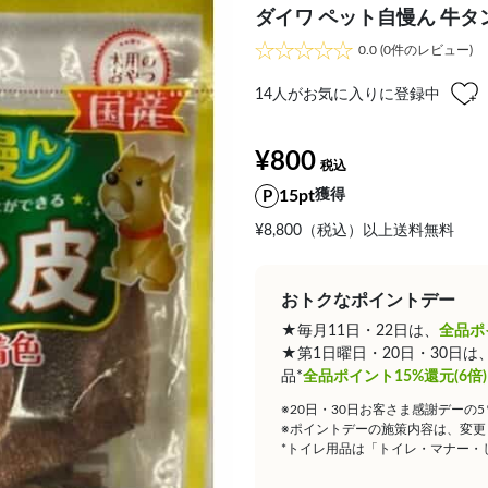
ダイワ ペット自慢ん 牛タン皮
0.0
(0件のレビュー)
14
人がお気に入りに登録中
¥800
15pt
獲得
¥8,800（税込）以上送料無料
おトクなポイントデー
★毎月11日・22日は、
全品ポ
★第1日曜日・20日・30日
品*
全品ポイント15%還元(6倍)
※20日・30日お客さま感謝デーの
※ポイントデーの施策内容は、変更
*トイレ用品は「トイレ・マナー・