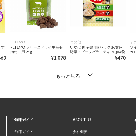
PETEMO
その他
そ
 す
PETEMO フリーズドライ牛モモ
いなば 国産鶏 4個パック 緑黄色
ゾ
肉ねこ用 21g
野菜・ビーフバラエティ 70g×4袋
20
463
¥1,078
¥470
もっと見る
ご利用ガイド
ABOUT US
ご利用ガイド
会社概要