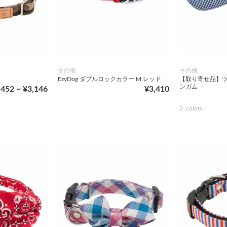
その他
その他
EzyDog ダブルロックカラー M レッド
【取り寄せ品】ツ
ンガム
,452 ~ ¥3,146
¥3,410
2
colors