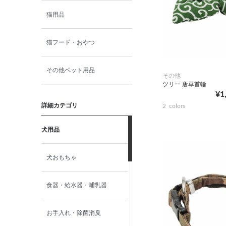
猫用品
猫フード・おやつ
その他ペット用品
その他
ツリー 唐草首輪
¥1
詳細カテゴリ
2
colors
犬用品
犬おもちゃ
食器・給水器・哺乳器
お手入れ・除菌消臭