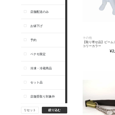
お手入れ・除菌消臭
セレクトバランス
店舗配送のみ
トイレ・マナー・しつけ
リガロ
お値下げ
住居・タワー・ケージ
その他
ソルビダ
予約
【取り寄せ品】ビームス
コリーカラー
カート・キャリーバッグ
¥2
フィジカライフ
ペテモ限定
ウェア・ベッド・シーズン用
冷凍・冷蔵商品
品
セット品
首輪・ハーネス(胴輪)・リー
ド
店舗受取り対象外
猫フード・おやつ
リセット
絞り込む