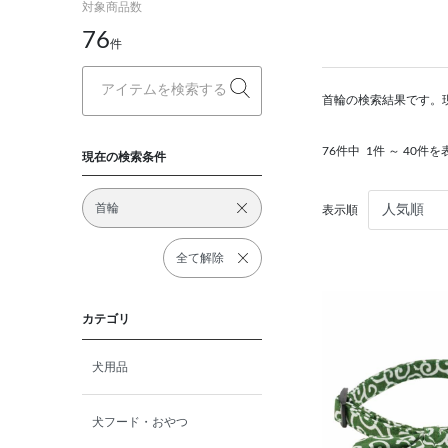
対象商品数
76
件
首輪の検索結果です。
76件中
1件 ～ 40件を
現在の検索条件
首輪
表示順
全て解除
カテゴリ
犬用品
犬フード・おやつ