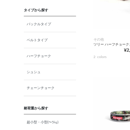
猫プレミアムフード（ドラ
イ・ウェット）
タイプから探す
猫ドライフード
バックルタイプ
猫ウェットフード
その他
ベルトタイプ
ツリー ハーフチョーク
¥2
猫おやつ
ハーフチョーク
2
colors
猫サプリ・ミルク・栄養補給
シュシュ
その他ペット用品
チェーンチョーク
小動物・鳥フード
耐荷重から探す
その他フード（魚・爬虫類・
超小型・小型(〜5㎏)
両生類）