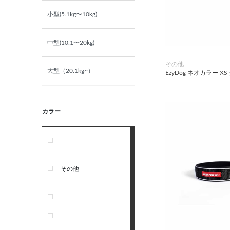
小型(5.1kg〜10kg)
小動物・鳥用品
中型(10.1〜20kg)
その他用品（魚・爬虫類・両
生類）
その他
大型（20.1kg~）
EzyDog ネオカラー X
カラー
-
その他