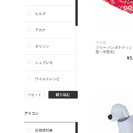
犬プレミアムフード（ドラ
イ・ウェット）
ヒルズ
犬ドライフード
アカナ
犬ウェットフード
その他
オリジン
ツリー バンダナクッシ
型～中型犬]
犬おやつ
¥1
シュプレモ
犬サプリ・ミルク・栄養補給
ワイルドレシピ
猫用品
リセット
絞り込む
ナチュラルチョイス
猫おもちゃ・またたび・爪と
ぎ
ウェルネス
アイコン
食器・給水器・哺乳器
アーテミス
定期便対象