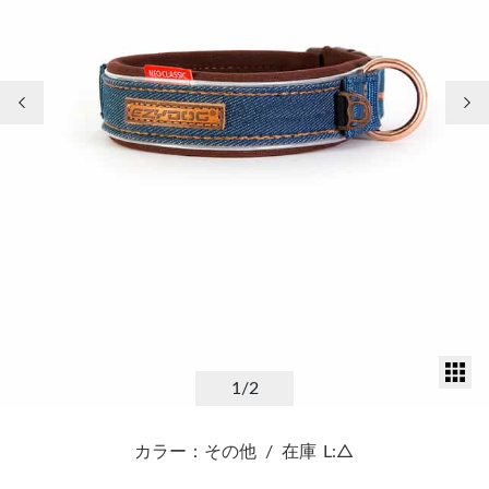
前の画像
次
サ
1
/2
カラー：その他
/
在庫
L:△