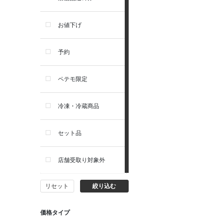
トイレ・マナー・しつけ
リガロ
お値下げ
住居・タワー・ケージ
ソルビダ
予約
カート・キャリーバッグ
フィジカライフ
ペテモ限定
ウェア・ベッド・シーズン用
冷凍・冷蔵商品
品
セット品
首輪・ハーネス(胴輪)・リー
ド
店舗受取り対象外
猫フード・おやつ
リセット
絞り込む
猫プレミアムフード（ドラ
イ・ウェット）
価格タイプ