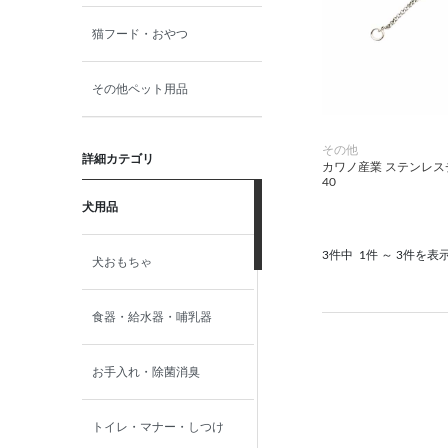
猫フード・おやつ
その他ペット用品
その他
詳細カテゴリ
カワノ産業 ステンレ
40
犬用品
3件中
1件 ～ 3件を表
犬おもちゃ
食器・給水器・哺乳器
お手入れ・除菌消臭
トイレ・マナー・しつけ