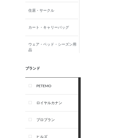
住居・サークル
カート・キャリーバッグ
ウェア・ベッド・シーズン用
品
首輪・ハーネス(胴輪)・リー
ブランド
ド
PETEMO
オーナー雑貨
ロイヤルカナン
犬フード・おやつ
プロプラン
犬プレミアムフード（ドラ
イ・ウェット）
ヒルズ