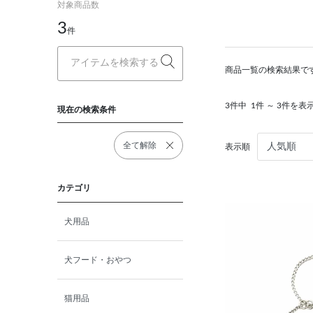
対象商品数
3
件
商品一覧の検索結果で
3件中
1件 ～ 3件を表
現在の検索条件
全て解除
表示順
カテゴリ
犬用品
犬フード・おやつ
猫用品