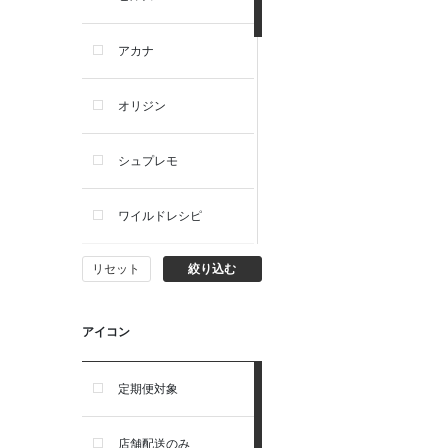
犬ドライフード
アカナ
犬ウェットフード
オリジン
犬おやつ
シュプレモ
犬サプリ・ミルク・栄養補給
ワイルドレシピ
猫用品
リセット
絞り込む
ナチュラルチョイス
猫おもちゃ・またたび・爪と
ぎ
ウェルネス
アイコン
食器・給水器・哺乳器
アーテミス
定期便対象
お手入れ・除菌消臭
セレクトバランス
店舗配送のみ