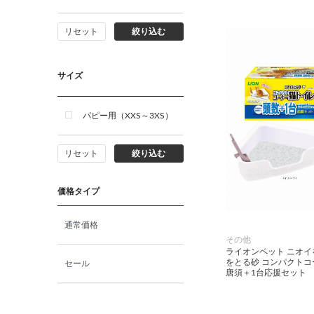
小動物・鳥用品
リセット
絞り込む
その他用品（魚・爬虫類・両
生類）
サイズ
パピー用（XXS～3XS）
リセット
絞り込む
価格タイプ
通常価格
その他
ライオンペット ニオイ
をとる砂 コンパクト
セール
唐須＋1台応援セット