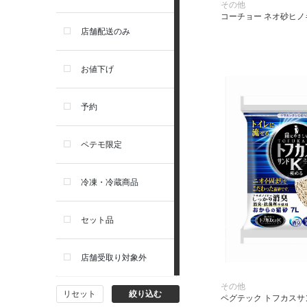
その他
コーチョー ネオ砂ヒノキ
お手入れ・除菌消臭
セレクトバランス
店舗配送のみ
トイレ・マナー・しつけ
リガロ
お値下げ
住居・タワー・ケージ
ソルビダ
予約
カート・キャリーバッグ
フィジカライフ
ペテモ限定
ウェア・ベッド・シーズン用
冷凍・冷蔵商品
品
セット品
首輪・ハーネス(胴輪)・リー
ド
店舗受取り対象外
猫フード・おやつ
その他
リセット
絞り込む
ペグテック トフカスサン