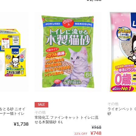
その他
SALE
をとる砂 ニオイ
ライオンペット 
その他
コーナー猫トイレ
砂
常陸化工 ファインキャット トイレに流
せる木製猫砂 ６L
¥1,738
¥968
¥748
22% OFF