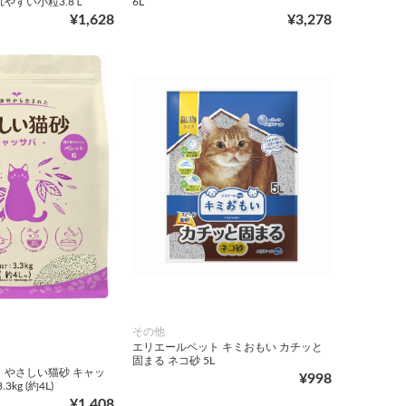
やすい小粒3.8Ｌ
6L
¥1,628
¥3,278
その他
エリエールペット キミおもい カチッと
固まる ネコ砂 5L
 やさしい猫砂 キャッ
¥998
kg (約4L)
¥1,408