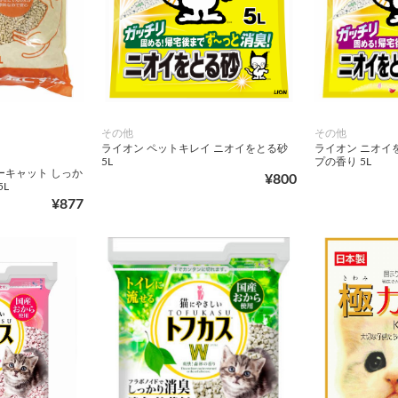
その他
その他
ライオン ペットキレイ ニオイをとる砂
ライオン ニオイ
5L
プの香り 5L
ーキャット しっか
¥800
L
¥877