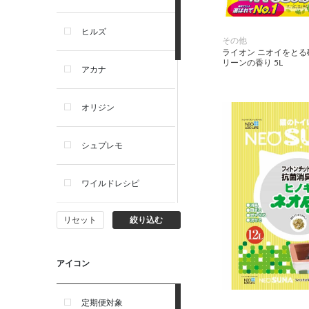
犬プレミアムフード（ドラ
イ・ウェット）
ヒルズ
その他
犬ドライフード
ライオン ニオイをとる
リーンの香り 5L
アカナ
犬ウェットフード
オリジン
犬おやつ
シュプレモ
犬サプリ・ミルク・栄養補給
ワイルドレシピ
猫用品
リセット
絞り込む
ナチュラルチョイス
猫おもちゃ・またたび・爪と
ぎ
ウェルネス
アイコン
食器・給水器・哺乳器
アーテミス
定期便対象