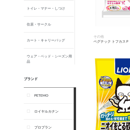
トイレ・マナー・しつけ
住居・サークル
その他
カート・キャリーバッグ
ペグテック トフカスＰＥ
ウェア・ベッド・シーズン用
品
首輪・ハーネス(胴輪)・リー
ブランド
ド
PETEMO
オーナー雑貨
ロイヤルカナン
犬フード・おやつ
プロプラン