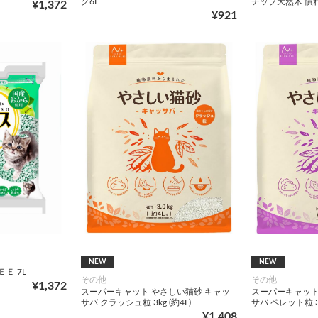
ク6L
チップ天然木 慣れ
¥1,372
¥921
NEW
NEW
Ｅ 7L
その他
その他
¥1,372
スーパーキャット やさしい猫砂 キャッ
スーパーキャット
サバ クラッシュ粒 3kg (約4L)
サバ ペレット粒 3.3
¥1,408