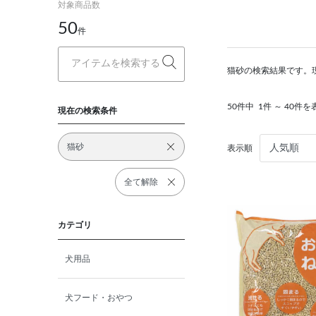
対象商品数
50
件
猫砂の検索結果です。
50件中
1件 ～ 40件を
現在の検索条件
猫砂
表示順
全て解除
カテゴリ
犬用品
犬フード・おやつ