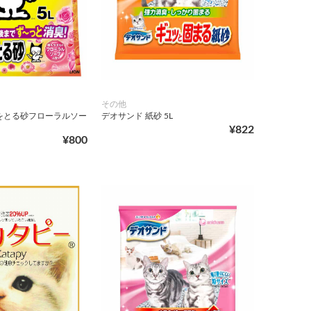
その他
をとる砂フローラルソー
デオサンド 紙砂 5L
¥822
¥800