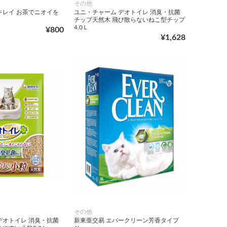
その他
キレイ お茶でニオイを
ユニ・チャーム デオトイレ 消臭・抗菌
チップ天然木 飛び散らないねこ型チップ
4.0Ｌ
¥800
¥1,628
その他
デオトイレ 消臭・抗菌
新東亜交易 エバークリーン芳香タイプ