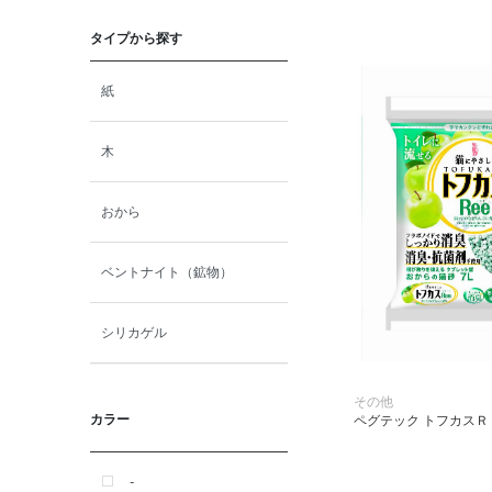
猫プレミアムフード（ドラ
イ・ウェット）
タイプから探す
猫ドライフード
紙
猫ウェットフード
木
猫おやつ
おから
猫サプリ・ミルク・栄養補給
ベントナイト（鉱物）
その他ペット用品
シリカゲル
小動物・鳥フード
その他
カラー
ペグテック トフカスＲＥ
その他フード（魚・爬虫類・
両生類）
-