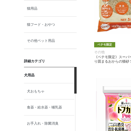
猫用品
猫フード・おやつ
その他ペット用品
ペテモ限定
その他
《ペテモ限定》スーパ
詳細カテゴリ
り固まるおからの猫砂 5
犬用品
犬おもちゃ
食器・給水器・哺乳器
お手入れ・除菌消臭