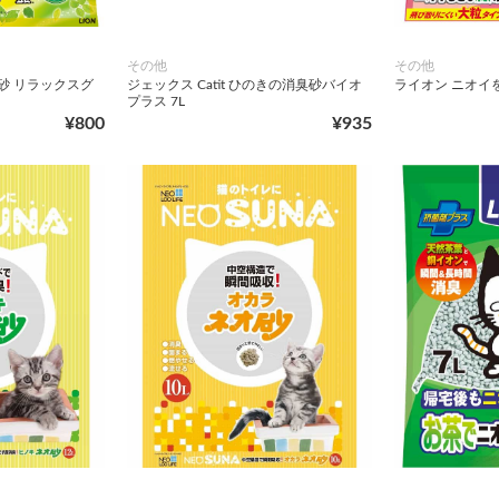
その他
その他
砂 リラックスグ
ジェックス Catit ひのきの消臭砂バイオ
ライオン ニオイを
プラス 7L
¥800
¥935