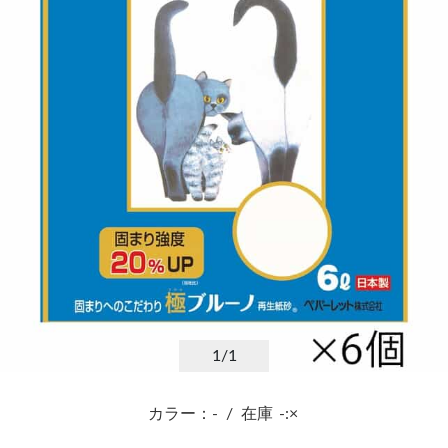
1
/1
カラー：-
/
在庫
-:×