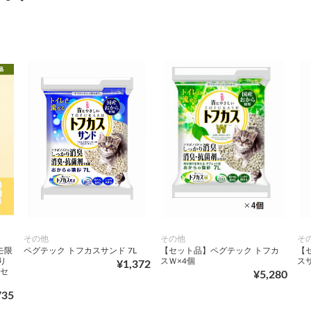
その他
その他
そ
モ限
ペグテック トフカスサンド 7L
【セット品】ペグテック トフカ
【
り
スＷ×4個
スサ
¥1,372
【セ
¥5,280
735