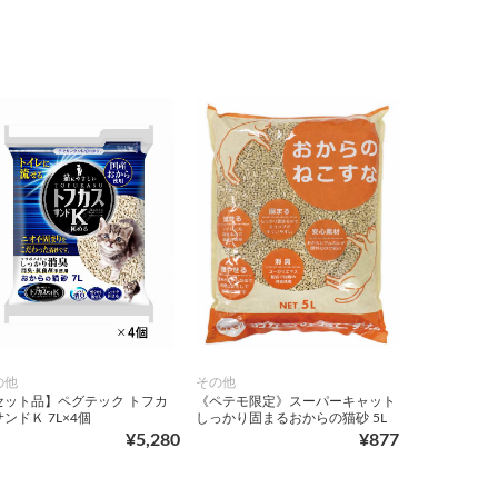
の他
その他
セット品】ペグテック トフカ
《ペテモ限定》スーパーキャット
ンドＫ 7L×4個
しっかり固まるおからの猫砂 5L
¥5,280
¥877