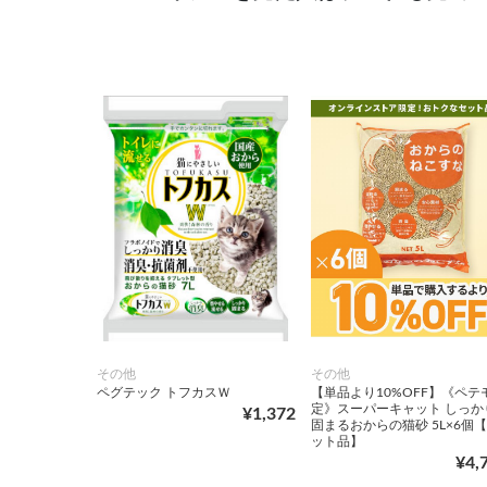
その他
その他
ペグテック トフカスＷ
【単品より10%OFF】《ペテ
定》スーパーキャット しっか
¥1,372
固まるおからの猫砂 5L×6個
ット品】
¥4,