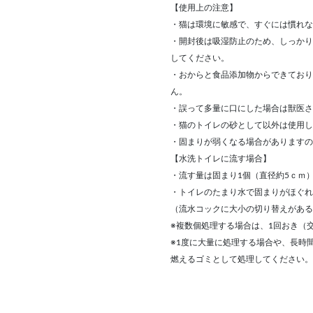
【使用上の注意】
・猫は環境に敏感で、すぐには慣れな
・開封後は吸湿防止のため、しっかり
してください。
・おからと食品添加物からできており
ん。
・誤って多量に口にした場合は獣医さ
・猫のトイレの砂として以外は使用し
・固まりが弱くなる場合がありますの
【水洗トイレに流す場合】
・流す量は固まり1個（直径約5ｃｍ
・トイレのたまり水で固まりがほぐれ
（流水コックに大小の切り替えがある
※複数個処理する場合は、1回おき（
※1度に大量に処理する場合や、長時
燃えるゴミとして処理してください。