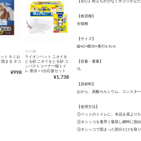
【安心】粉立ちが少なくホコリが立た
【推奨種】
全猫種
【サイズ】
縦42×横30×奥行6.5cｍ
その他
ット キミお
ライオンペット ニオイを
【容量・重量】
と固まる ネコ
とる砂 ニオイをとる砂 コ
ンパクトコーナー猫トイ
7L
レ 唐須＋1台応援セット
¥998
¥1,738
【原材料】
おから、炭酸カルシウム、コンスター
【使用方法】
①ペットのトイレに、本品を底より5
②オシッコを素早く吸収し瞬時に固
③オシッコで固まった部分だけを取