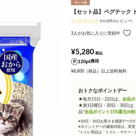
セット品
【セット品】ペグテック ト
0.0
(0件のレビュー)
3
人がお気に入りに登録中
¥5,280
120pt
獲得
¥8,800（税込）以上送料無料
おトクなポイントデー
★毎月11日・22日は、
全品ポ
★第1日曜日・20日・30日
品*
全品ポイント15%還元(6倍)
※20日・30日お客さま感謝デーの
※ポイントデーの施策内容は、変更
*トイレ用品は「トイレ・マナー・