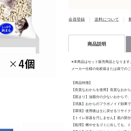
会員登録
送料について
商品説明
※本商品はセット販売商品となります
メーカー仕様の化粧箱または袋でのご
【商品特徴】
【良質なおからを使用】良質なおから
【固まり】油脂分の少ないおからで、
【消臭】おからのフラボノイド効果で
【環境】使用後は土に戻せるリサイク
【トイレ容器を汚しません】底の部分
【処理】燃やせるゴミに出しても、ト