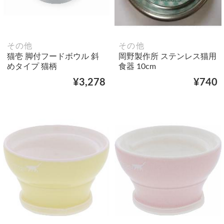
その他
その他
猫壱 脚付フードボウル 斜
岡野製作所 ステンレス猫用
めタイプ 猫柄
食器 10cm
¥3,278
¥740