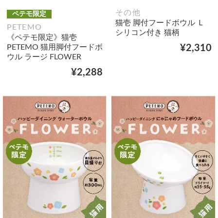
その他
ペテモ限定
猫壱 脚付フードボウル Ｌ
PETEMO
シリコン付き 猫柄
《ペテモ限定》猫壱
PETEMO 猫用脚付フードボ
¥2,310
ウル ラージ FLOWER
¥2,288