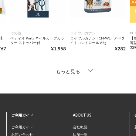
その他
ロイヤルカナン
PE
球
ペティオ Porta ネイルカーブカッ
ロイヤルカナン FCN-WET アペタ
【単
ター ストッパー付
イトコントロール 85g
薄
3
767
¥1,958
¥282
もっと見る
ご利用ガイド
ABOUT US
ご利用ガイド
会社概要
お問い合わせ
店舗一覧