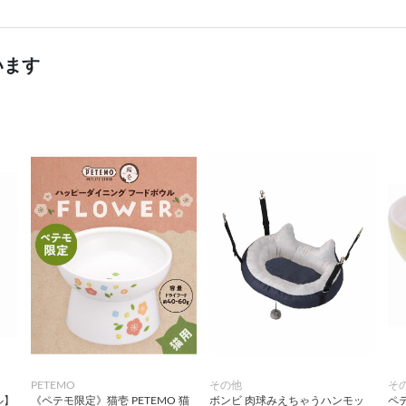
います
PETEMO
その他
そ
ル】
《ペテモ限定》猫壱 PETEMO 猫
ボンビ 肉球みえちゃうハンモッ
ペテ