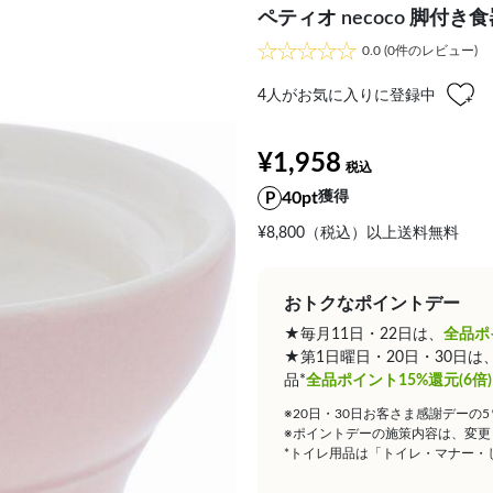
ペティオ necoco 脚付
0.0
(0件のレビュー)
4
人がお気に入りに登録中
¥1,958
40pt
獲得
¥8,800（税込）以上送料無料
おトクなポイントデー
★毎月11日・22日は、
全品ポ
★第1日曜日・20日・30日
品*
全品ポイント15%還元(6倍)
※20日・30日お客さま感謝デーの
※ポイントデーの施策内容は、変更
*トイレ用品は「トイレ・マナー・