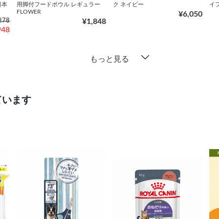
日本
用脚付フードボウル レギュラー
ク ネイビー
イ
FLOWER
¥6,050
278
¥1,848
948
もっと見る
ています