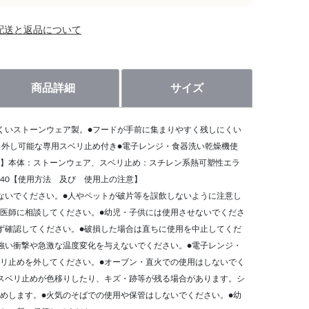
配送と返品について
商品詳細
サイズ
くいストーンウェア製。●フードが手前に集まりやすく残しにくい
り外し可能な専用スベリ止め付き●電子レンジ・食器洗い乾燥機使
】本体：ストーンウェア、スベリ止め：スチレン系熱可塑性エラ
D140【使用方法 及び 使用上の注意】
ないでください。●人やペットが破片等を誤飲しないように注意し
医師に相談してください。●幼児・子供には使用させないでくださ
ず確認してください。●破損した場合は直ちに使用を中止してくだ
強い衝撃や急激な温度変化を与えないでください。●電子レンジ・
リ止めを外してください。●オーブン・直火での使用はしないでく
スベリ止めが色移りしたり、キズ・跡等が残る場合があります。シ
めします。●火気のそばでの使用や保管はしないでください。●幼