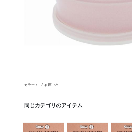
カラー：-
/
在庫
-:△
同じカテゴリのアイテム