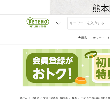
犬用品
犬フード・
ホーム
猫用品
食器・給水器・哺乳器
食器
ペティオ necoco 脚付