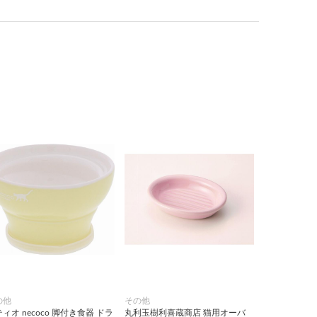
の他
その他
ィオ necoco 脚付き食器 ドラ
丸利玉樹利喜蔵商店 猫用オーバ