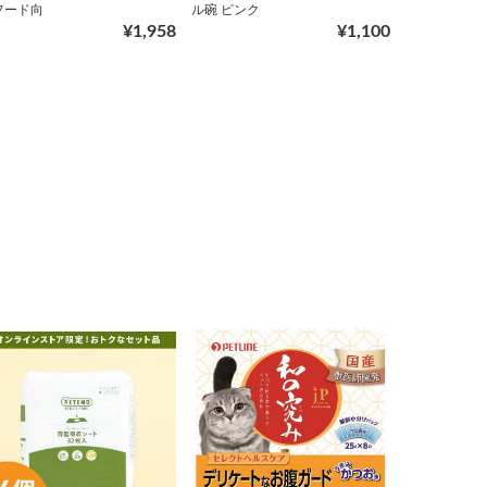
フード向
ル碗 ピンク
¥1,958
¥1,100