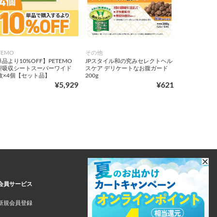
TEMO
その他
品より10%OFF】PETEMO
JPスタイル和の究みセレクトヘル
型吸収シートスーパーワイド
スケア デリケートなお腹ガード
2枚×4個【セット品】
200g
¥5,929
¥621
会員サービス
新規会員登録