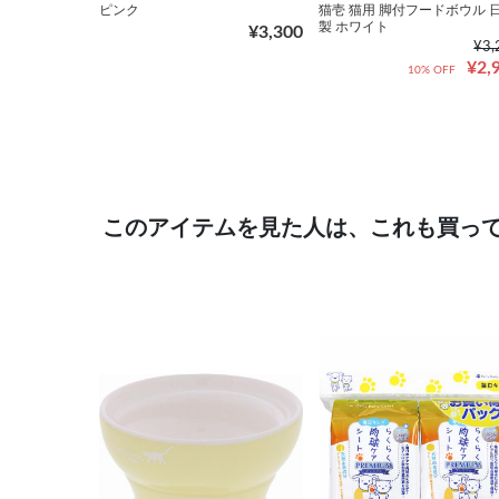
ピンク
猫壱 猫用 脚付フードボウル 
製 ホワイト
¥3,300
¥3,
¥2,
10% OFF
このアイテムを見た人は、これも買っ