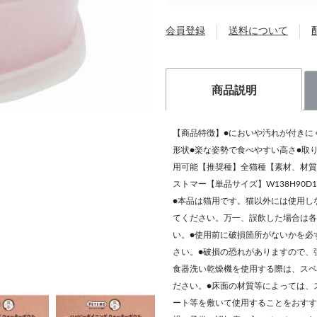
会員登録
送料について
商品説明
【商品特徴】●においや汚れが付きに
形状●楽な姿勢で食べやすい高さ●取
用可能【推奨種】全猫種【素材、材質
ストマー【単品サイズ】W138H90
●本品は猫用です。猫以外には使用し
てください。万一、誤飲した場合は各
い。●使用前に破損箇所がないかを必
さい。●破損の恐れがありますので、
食器洗い乾燥機を使用する際は、スベ
ださい。●床面の材質等によっては、
ート等を敷いて使用することをおすす