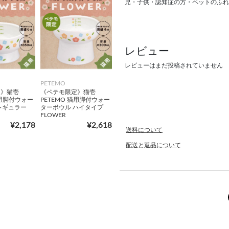
児・子供・認知症の方・ペットのふれ
レビュー
レビューはまだ投稿されていません
PETEMO
定》猫壱
《ペテモ限定》猫壱
猫用脚付ウォー
PETEMO 猫用脚付ウォー
レギュラー
ターボウル ハイタイプ
FLOWER
¥2,178
¥2,618
送料について
配送と返品について