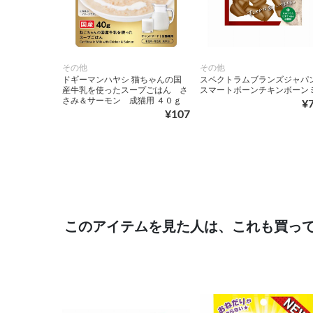
その他
その他
ドギーマンハヤシ 猫ちゃんの国
スペクトラムブランズジャパ
産牛乳を使ったスープごはん さ
スマートボーンチキンボーン
さみ＆サーモン 成猫用 ４０ｇ
¥
¥107
このアイテムを見た人は、これも買っ