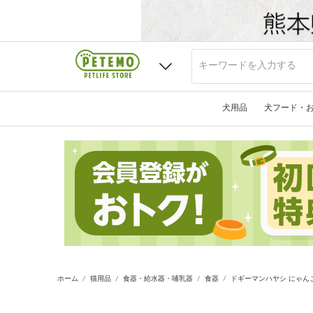
犬用品
犬フード・
ホーム
猫用品
食器・給水器・哺乳器
食器
ドギーマンハヤシ にゃん