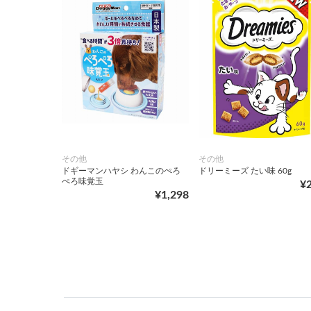
その他
その他
ドギーマンハヤシ わんこのぺろ
ドリーミーズ たい味 60g
ぺろ味覚玉
¥
¥1,298