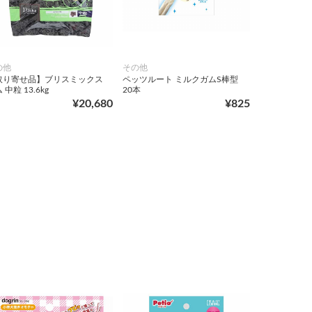
の他
その他
取り寄せ品】ブリスミックス
ペッツルート ミルクガムS棒型
 中粒 13.6kg
20本
¥20,680
¥825