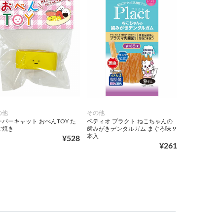
の他
その他
ーパーキャット おべんTOY た
ペティオ プラクト ねこちゃんの
ご焼き
歯みがきデンタルガム まぐろ味 9
本入
¥528
¥261