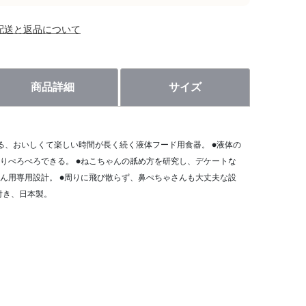
配送と返品について
商品詳細
サイズ
る、おいしくて楽しい時間が長く続く液体フード用食器。 ●液体の
りぺろぺろできる。 ●ねこちゃんの舐め方を研究し、デケートな
ん用専用設計。 ●周りに飛び散らず、鼻ぺちゃさんも大丈夫な設
付き、日本製。