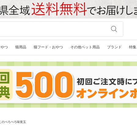
おやつ
猫用品
猫フード・おやつ
その他ペット用品
ブランド
特集
このぺろぺろ味覚玉