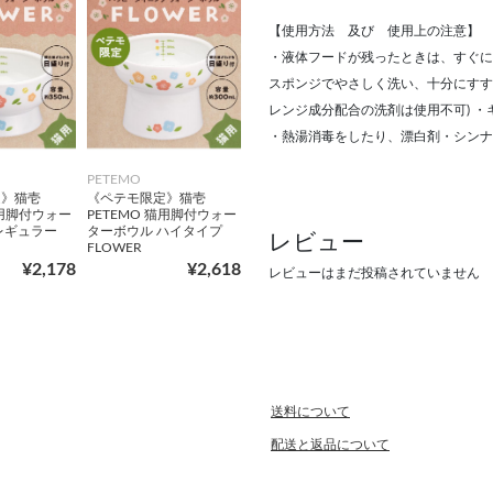
【使用方法 及び 使用上の注意】
・液体フードが残ったときは、すぐに
スポンジでやさしく洗い、十分にすす
レンジ成分配合の洗剤は使用不可) 
・熱湯消毒をしたり、漂白剤・シンナ
PETEMO
定》猫壱
《ペテモ限定》猫壱
猫用脚付ウォー
PETEMO 猫用脚付ウォー
レギュラー
ターボウル ハイタイプ
レビュー
FLOWER
¥2,178
¥2,618
レビューはまだ投稿されていません
送料について
配送と返品について