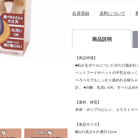
会員登録
送料について
商品説明
【商品特徴】
●転がるボールについた分だけ舐めれ
ペットフードやペットの牛乳をゆっく
ぺろぺろでもしっかり舐めれる猫ちゃ
計。 ●分解、丸洗いOK、すべり止め
【素材、材質】
本体：ポリプロピレン、エラストマー
【単品サイズ】
幅12×高さ4.2×奥行12cm