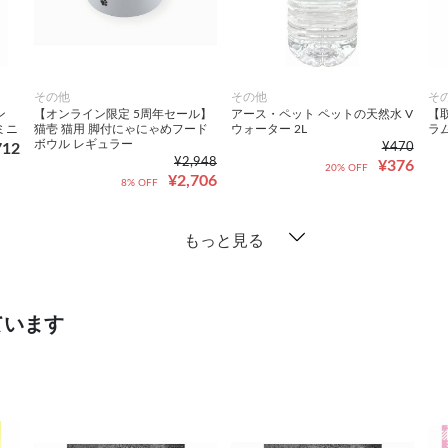
その他
その他
そ
ン
【オンライン限定 5周年セール】
アース・ペット ペットの天然水 V
【
ミニ
猫壱 猫用 脚付にゃにゃめフード
ウォーター 2L
ラム
ボウル レギュラー
712
¥470
¥2,948
¥376
20% OFF
¥2,706
8% OFF
もっと見る
ています