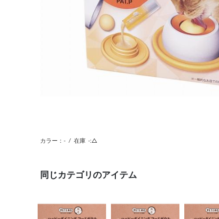
カラー：-
/
在庫
-:△
同じカテゴリのアイテム