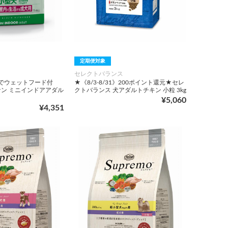
定期便対象
セレクトバランス
0 までウェットフード付
★《8/3-8/31》200ポイント還元★セレ
ン ミニインドアアダル
クトバランス 犬アダルトチキン 小粒 3kg
¥5,060
¥4,351