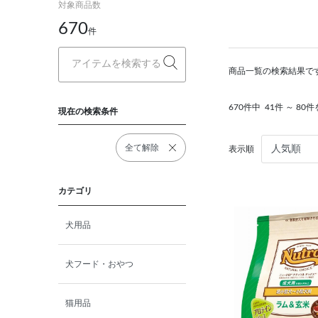
対象商品数
670
件
商品一覧の検索結果で
670件中
41件 ～ 80
現在の検索条件
全て解除
表示順
カテゴリ
犬用品
犬フード・おやつ
猫用品