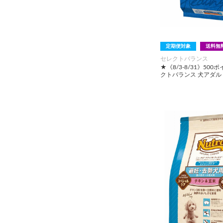
その他用品（魚・爬虫類・両
生類）
定期便対象
送料無
セレクトバランス
★《8/3-8/31》50
クトバランス 犬アダルト