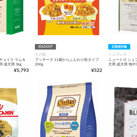
SOLDOUT
定期便対象
その他
シュプレモ
チョイス ラム＆
プッチーヌ 11歳からふんわり粒タイプ
ニュートロ シュ
 成犬用 3kg
200g
犬用 成犬用 地中
¥5,793
¥522