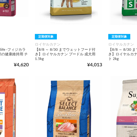
定期便対象
定期便対象
ロイヤルカナン
ロイヤルカナン
life -フィジカラ
【8/8 ～ 8/30 までウェットフード付
【8/8 ～ 8/3
節の健康維持用 チ
き】ロイヤルカナン プードル 成犬用
き】ロイヤルカナ
1.5kg
ト 2kg
¥4,620
¥4,013