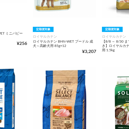
定期便対象
定期便対象
WET ミニパピー
ロイヤルカナン
ロイヤルカナン
ロイヤルカナン BHN-WET プードル 成
【8/8 ～ 8/3
¥256
犬～高齢犬用 85g×12
き】ロイヤルカナ
用 1.5kg
¥3,207