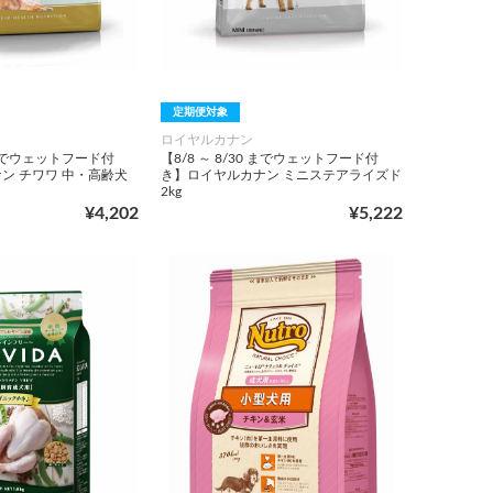
定期便対象
ロイヤルカナン
0 までウェットフード付
【8/8 ～ 8/30 までウェットフード付
ン チワワ 中・高齢犬
き】ロイヤルカナン ミニステアライズド
2kg
¥4,202
¥5,222