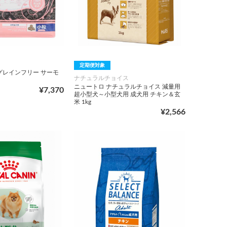
定期便対象
グレインフリー サーモ
ナチュラルチョイス
ニュートロ ナチュラルチョイス 減量用
¥7,370
超小型犬～小型犬用 成犬用 チキン＆玄
米 1kg
¥2,566