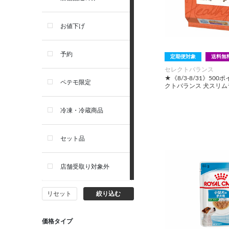
トイレ・マナー・しつけ
リガロ
お値下げ
住居・タワー・ケージ
ソルビダ
予約
定期便対象
送料無
セレクトバランス
カート・キャリーバッグ
★《8/3-8/31》50
フィジカライフ
ペテモ限定
クトバランス 犬スリムラ
ウェア・ベッド・シーズン用
冷凍・冷蔵商品
品
セット品
首輪・ハーネス(胴輪)・リー
ド
店舗受取り対象外
猫フード・おやつ
リセット
絞り込む
猫プレミアムフード（ドラ
イ・ウェット）
価格タイプ