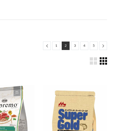
Previous
Next
1
2
3
4
5