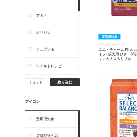
犬ドライフード
アカナ
犬ウェットフード
オリジン
定期便対象
犬おやつ
フィジカライフ
シュプレモ
ユニ・チャーム Physica
イフ- 成犬用 ひざ・関
犬サプリ・ミルク・栄養補給
キン＆大豆入り 2㎏
ワイルドレシピ
猫用品
リセット
絞り込む
ナチュラルチョイス
猫おもちゃ・またたび・爪と
ぎ
ウェルネス
アイコン
食器・給水器・哺乳器
アーテミス
定期便対象
お手入れ・除菌消臭
セレクトバランス
店舗配送のみ