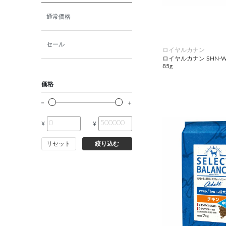
猫ドライフード
通常価格
猫ウェットフード
セール
ロイヤルカナン
ロイヤルカナン SHN-
85g
猫おやつ
価格
猫サプリ・ミルク・栄養補給
¥
¥
その他ペット用品
リセット
絞り込む
小動物・鳥フード
その他フード（魚・爬虫類・
両生類）
小動物・鳥用品