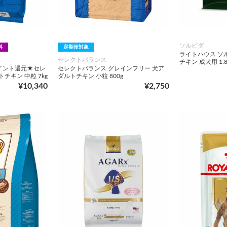
ソルビダ
料
定期便対象
ライトハウス ソ
セレクトバランス
チキン 成犬用 1.8
0ポイント還元★セレ
セレクトバランス グレインフリー 犬ア
チキン 中粒 7kg
ダルトチキン 小粒 800g
¥10,340
¥2,750