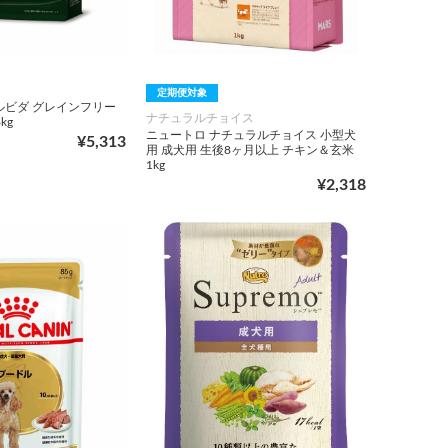
定期便対象
ルビダ グレインフリー
ナチュラルチョイス
kg
ニュートロ ナチュラルチョイス 小型犬
¥5,313
用 成犬用 生後8ヶ月以上 チキン＆玄米
1kg
¥2,318