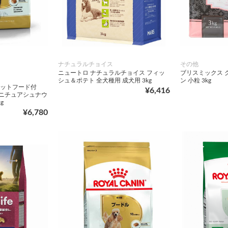
ナチュラルチョイス
その他
ニュートロ ナチュラルチョイス フィッ
ブリスミックス 
シュ＆ポテト 全犬種用 成犬用 3kg
ン 小粒 3kg
ウェットフード付
¥6,416
ミニチュアシュナウ
g
¥6,780