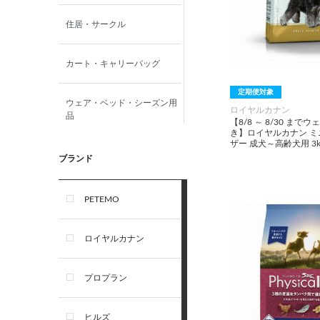
住居・サークル
カート・キャリーバッグ
定期便対象
ウェア・ベッド・シーズン用
ロイヤルカナン
品
【8/8 ～ 8/30 まで
き】ロイヤルカナン 
ザー 成犬～高齢犬用 3k
首輪・ハーネス(胴輪)・リー
ブランド
ド
PETEMO
オーナー雑貨
ロイヤルカナン
犬フード・おやつ
プロプラン
犬プレミアムフード（ドラ
イ・ウェット）
ヒルズ