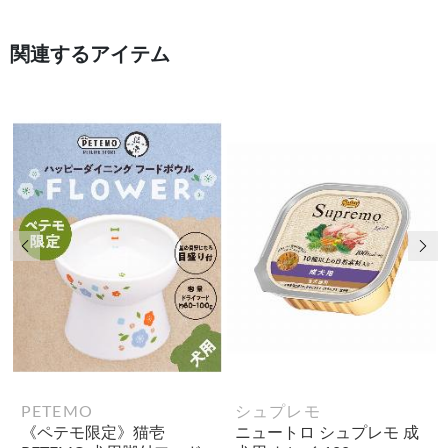
関連するアイテム
前の画像
次
PETEMO
シュプレモ
《ペテモ限定》猫壱
ニュートロ シュプレモ 成