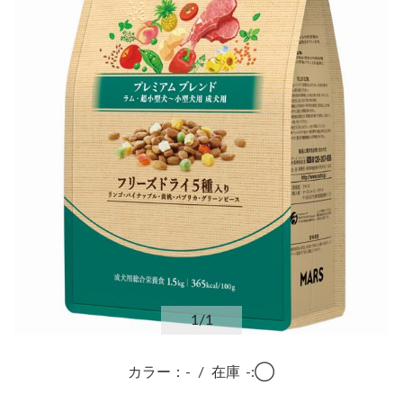
1
/1
カラー：-
/
在庫
-:◯