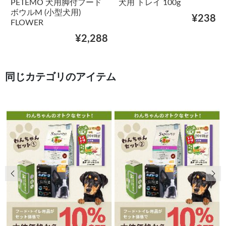
PETEMO 犬用脚付フード
犬用 トレイ 100g
ボウルM (小型犬用)
¥238
FLOWER
¥2,288
同じカテゴリのアイテム
前の画像
次