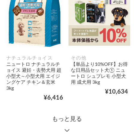
ナチュラルチョイス
その他
ニュートロ ナチュラルチ
【単品より10%OFF】お得
ョイス 避妊・去勢犬用 超
な日用品セット犬① ニュ
小型犬～小型犬用 エイジ
ートロ シュプレモ 小型犬
ングケア チキン＆玄米
用 成犬用 3kg
3kg
¥10,634
¥6,416
もっと見る