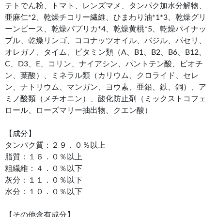
テトでん粉、トマト、レンズマメ、タンパク加水分解物、
亜麻仁*2、乾燥チコリー繊維、ひまわり油*1*3、乾燥グリ
ーンピース、乾燥パプリカ*4、乾燥黄桃*5、乾燥パイナッ
プル、乾燥リンゴ、ココナッツオイル、バジル、パセリ、
オレガノ、タイム、ビタミン類（A、B1、B2、B6、B12、
C、D3、E、コリン、ナイアシン、パントテン酸、ビオチ
ン、葉酸）、ミネラル類（カリウム、クロライド、セレ
ン、ナトリウム、マンガン、ヨウ素、亜鉛、鉄、銅）、ア
ミノ酸類（メチオニン）、酸化防止剤（ミックストコフェ
ロール、ローズマリー抽出物、クエン酸）
【成分】
タンパク質：２９．０％以上
脂質：１６．０％以上
粗繊維：４．０％以下
灰分：１１．０％以下
水分：１０．０％以下
【その他含有成分】