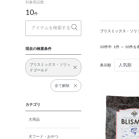
対象商品数
10
件
ブリスミックス・ソリ
10件中
1件 ～ 10件を
現在の検索条件
ブリスミックス・ソリッ
表示順
ドゴールド
全て解除
カテゴリ
犬用品
犬フード・おやつ