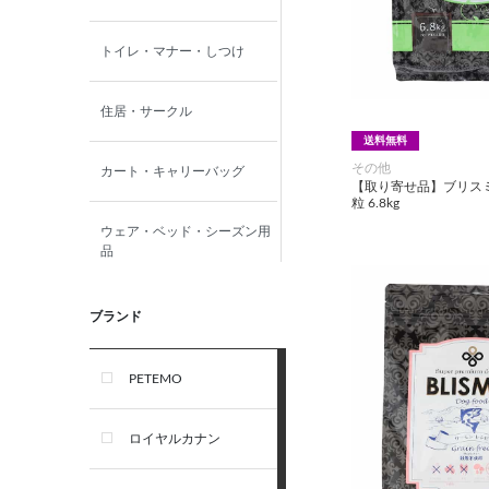
トイレ・マナー・しつけ
住居・サークル
送料無料
その他
カート・キャリーバッグ
【取り寄せ品】ブリスミ
粒 6.8kg
ウェア・ベッド・シーズン用
品
首輪・ハーネス(胴輪)・リー
ブランド
ド
PETEMO
オーナー雑貨
ロイヤルカナン
犬フード・おやつ