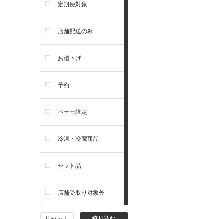
アーテミス
定期便対象
お手入れ・除菌消臭
セレクトバランス
店舗配送のみ
トイレ・マナー・しつけ
リガロ
お値下げ
住居・タワー・ケージ
ソルビダ
予約
カート・キャリーバッグ
フィジカライフ
ペテモ限定
ウェア・ベッド・シーズン用
冷凍・冷蔵商品
品
セット品
首輪・ハーネス(胴輪)・リー
ド
店舗受取り対象外
猫フード・おやつ
リセット
絞り込む