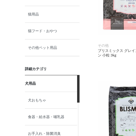
猫用品
猫フード・おやつ
その他
その他ペット用品
ブリスミックス グレイ
ン 小粒 3kg
詳細カテゴリ
犬用品
犬おもちゃ
食器・給水器・哺乳器
お手入れ・除菌消臭