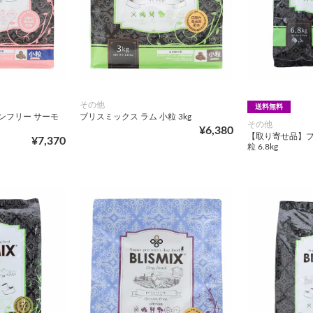
その他
送料無料
ンフリー サーモ
ブリスミックス ラム 小粒 3kg
その他
¥6,380
【取り寄せ品】ブ
¥7,370
粒 6.8kg