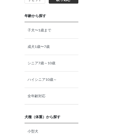
猫プレミアムフード（ドラ
イ・ウェット）
年齢から探す
猫ドライフード
子犬〜1歳まで
猫ウェットフード
成犬1歳〜7歳
猫おやつ
シニア7歳～10歳
猫サプリ・ミルク・栄養補給
ハイシニア10歳～
その他ペット用品
全年齢対応
小動物・鳥フード
犬種（体重）から探す
その他フード（魚・爬虫類・
小型犬
両生類）