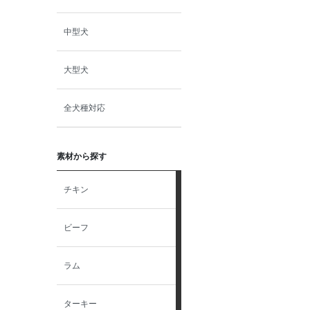
中型犬
小動物・鳥用品
大型犬
その他用品（魚・爬虫類・両
生類）
全犬種対応
素材から探す
チキン
ビーフ
ラム
ターキー