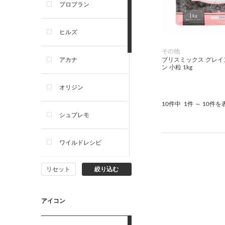
プロプラン
犬プレミアムフード（ドラ
イ・ウェット）
ヒルズ
犬ドライフード
その他
ブリスミックス グレイ
アカナ
ン 小粒 1kg
犬ウェットフード
オリジン
犬おやつ
10件中
1件 ～ 10件を
シュプレモ
犬サプリ・ミルク・栄養補給
ワイルドレシピ
猫用品
リセット
絞り込む
ナチュラルチョイス
猫おもちゃ・またたび・爪と
ぎ
ウェルネス
アイコン
食器・給水器・哺乳器