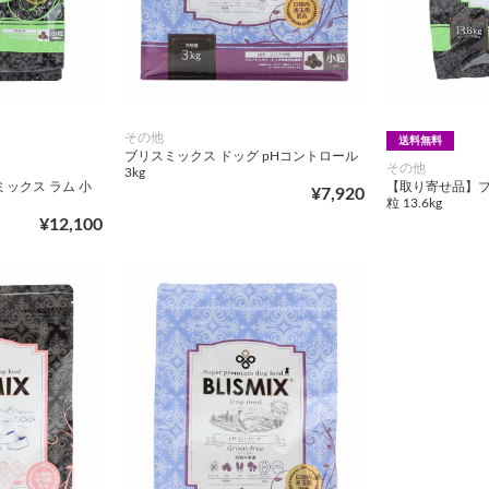
その他
送料無料
ブリスミックス ドッグ pHコントロール
その他
3kg
ックス ラム 小
【取り寄せ品】ブ
¥7,920
粒 13.6kg
¥12,100