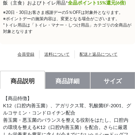
飯（主食）およびトイレ用品*
全品ポイント15%還元(6倍)
※20日・30日お客さま感謝デーの5％OFFは対象外となります。
※ポイントデーの施策内容は、変更となる場合がございます。
*トイレ用品は「トイレ・マナー・しつけ用品」カテゴリの全商品が
対象となります
会員登録
送料について
配送と返品について
商品説明
商品詳細
サイズ
【商品特徴】
K12（口腔内善玉菌）、アガリクス茸、乳酸菌EF-2001、グ
ルコサミン・コンドロイチン配合
善玉菌・悪玉菌のバランスを整える役割をはたし、口腔内
の環境を整えるK12（口腔内善玉菌）を配合。さらに厳選
した栄養素を豊富に含んだ今までにないヘルシードッグフ