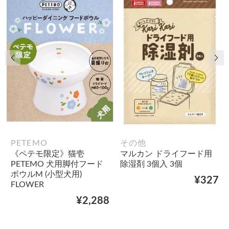
前の画像
次
PETEMO
その他
《ペテモ限定》猫壱
マルカン ドライフード用
PETEMO 犬用脚付フード
除湿剤 3個入 3個
ボウルM (小型犬用)
¥327
FLOWER
¥2,288