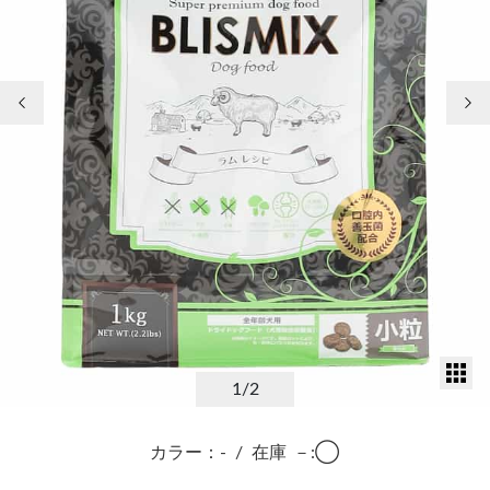
前の画像
次
サ
1
/2
カラー：-
/
在庫
－:◯