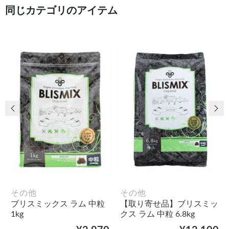
同じカテゴリのアイテム
前の画像
次
その他
その他
ブリスミックス ラム 中粒
【取り寄せ品】ブリスミッ
1kg
クス ラム 中粒 6.8kg