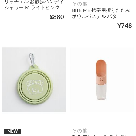
リッチェル お散歩ハンディ
その他
シャワー M ライトピンク
BITE ME 携帯用折りたたみ
ボウルパステル バター
¥880
¥748
その他
NEW