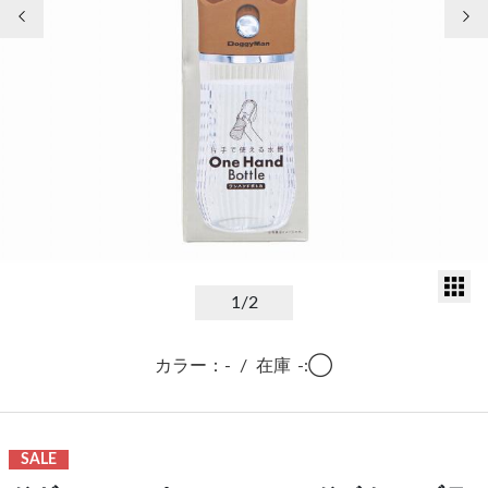
前の画像
次
サ
1
/2
カラー：-
/
在庫
-:◯
SALE