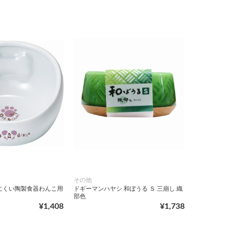
その他
にくい陶製食器わんこ用
ドギーマンハヤシ 和ぼうる Ｓ 三崩し 織
部色
¥1,408
¥1,738