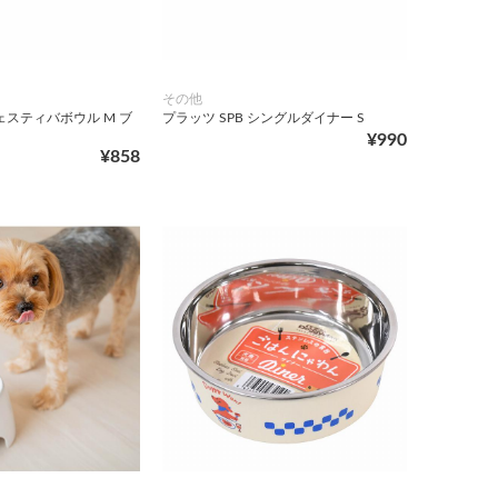
その他
フェスティバボウル M ブ
プラッツ SPB シングルダイナー S
¥990
¥858