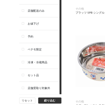
お手入れ・除菌消臭
その他
セレクトバランス
店舗配送のみ
プラッツ SPB シング
トイレ・マナー・しつけ
リガロ
お値下げ
住居・タワー・ケージ
ソルビダ
予約
カート・キャリーバッグ
フィジカライフ
ペテモ限定
ウェア・ベッド・シーズン用
冷凍・冷蔵商品
品
セット品
首輪・ハーネス(胴輪)・リー
ド
店舗受取り対象外
猫フード・おやつ
リセット
絞り込む
その他