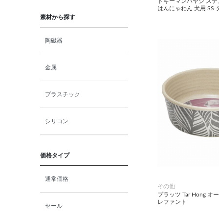
ドギーマンハヤシ ステ
猫プレミアムフード（ドラ
はんにゃわん 犬用 SS
イ・ウェット）
素材から探す
猫ドライフード
陶磁器
猫ウェットフード
金属
猫おやつ
プラスチック
猫サプリ・ミルク・栄養補給
シリコン
その他ペット用品
価格タイプ
小動物・鳥フード
通常価格
その他
プラッツ Tar Hong 
その他フード（魚・爬虫類・
レファント
セール
両生類）