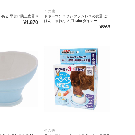
その他
がある 早食い防止食器 S
ドギーマンハヤシ ステンレスの食器 ご
はんにゃわん 犬用 MinI ダイナー
¥1,870
¥968
その他