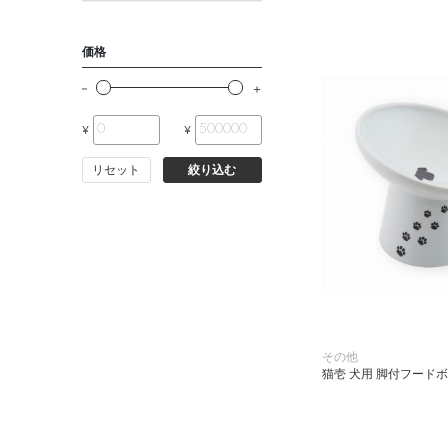
小動物・鳥用品
価格
その他用品（魚・爬虫類・両
生類）
¥
¥
リセット
絞り込む
その他
猫壱 犬用 脚付フード