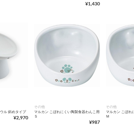
¥1,430
その他
その他
ボウル 斜めタイプ
マルカン こぼれにくい陶製食器わんこ用
マルカン こぼれ
Ｓ
Ｍ
¥2,970
¥987