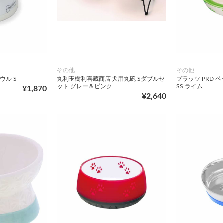
その他
その他
ウル S
丸利玉樹利喜蔵商店 犬用丸碗 Sダブルセ
プラッツ PRD 
ット グレー＆ピンク
SS ライム
¥1,870
¥2,640