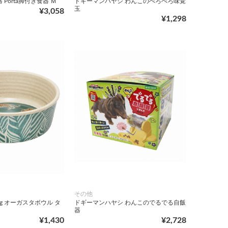
Porta脚付き食器 Ｍ
ドギーマンハヤシ わんこのぺろぺろ味覚
玉
¥3,058
¥1,298
その他
ong オーガスタボウル タ
ドギーマンハヤシ わんこのでるでる自飯
器
¥1,430
¥2,728