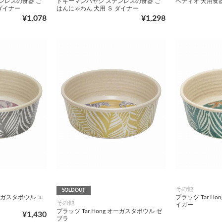
ンレスの食器 ご
ドギーマンハヤシ ステンレスの食器 ご
ペティオ 犬用食器 
 ダイナー
はんにゃわん 犬用 Ｓ ダイナー
¥1,078
¥1,298
その他
SOLDOUT
オーガスタボウル エ
プラッツ Tar H
その他
イガー
プラッツ Tar Hong オーガスタボウル ゼ
¥1,430
ブラ