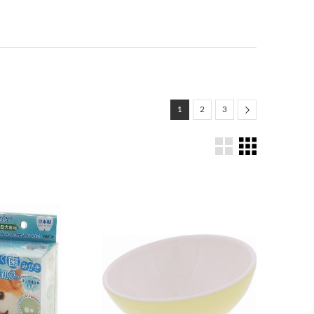
Next
1
2
3