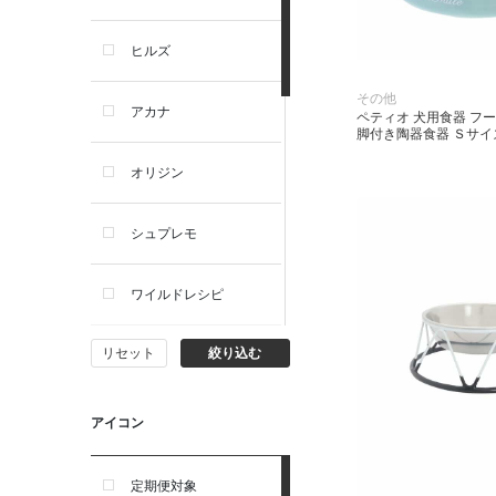
犬プレミアムフード（ドラ
イ・ウェット）
ヒルズ
犬ドライフード
その他
アカナ
ペティオ 犬用食器 フ
脚付き陶器食器 Ｓサイ
犬ウェットフード
オリジン
犬おやつ
シュプレモ
犬サプリ・ミルク・栄養補給
ワイルドレシピ
猫用品
リセット
絞り込む
ナチュラルチョイス
猫おもちゃ・またたび・爪と
ぎ
ウェルネス
アイコン
食器・給水器・哺乳器
アーテミス
定期便対象