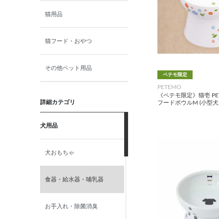
猫用品
猫フード・おやつ
その他ペット用品
ペテモ限定
PETEMO
《ペテモ限定》猫壱 PE
詳細カテゴリ
フードボウルM (小型犬用
犬用品
犬おもちゃ
食器・給水器・哺乳器
お手入れ・除菌消臭