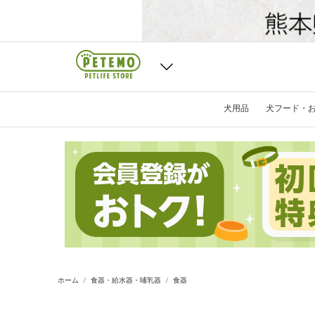
犬用品
犬フード・
ホーム
食器・給水器・哺乳器
食器