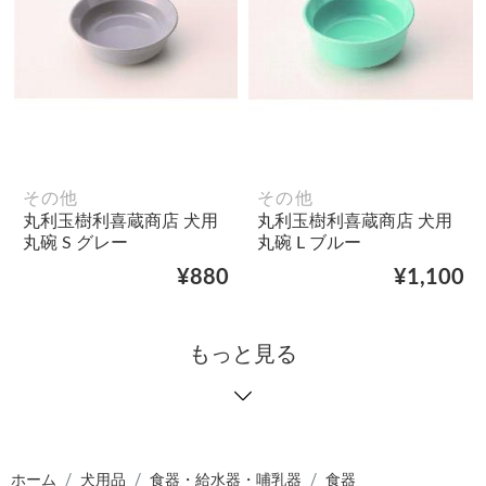
その他
その他
丸利玉樹利喜蔵商店 犬用
丸利玉樹利喜蔵商店 犬用
丸碗 S グレー
丸碗 L ブルー
¥880
¥1,100
もっと見る
ホーム
犬用品
食器・給水器・哺乳器
食器