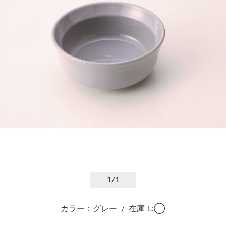
1
/1
カラー：グレー
/
在庫
L:◯