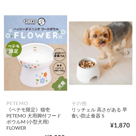
前の画像
次
PETEMO
その他
《ペテモ限定》猫壱
リッチェル 高さがある 早
PETEMO 犬用脚付フード
食い防止食器 S
ボウルM (小型犬用)
¥1,870
FLOWER