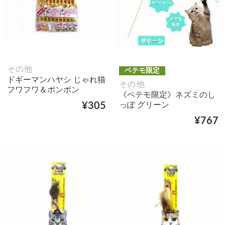
その他
ペテモ限定
ドギーマンハヤシ じゃれ猫
その他
フワフワ＆ポンポン
《ペテモ限定》ネズミのし
っぽ グリーン
¥305
¥767