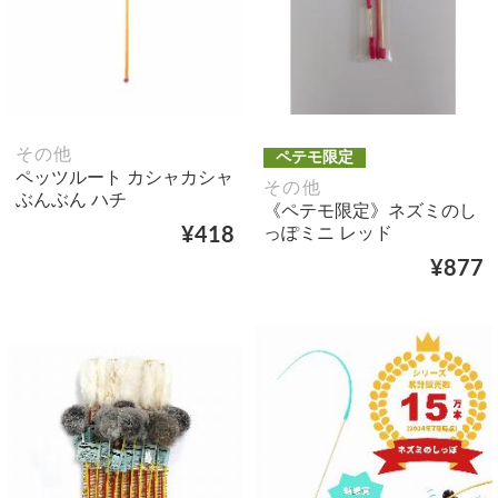
その他
ペテモ限定
ペッツルート カシャカシャ
その他
ぶんぶん ハチ
《ペテモ限定》ネズミのし
っぽミニ レッド
¥418
¥877