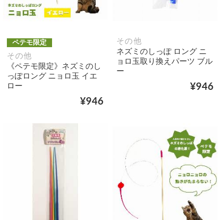
その他
ペテモ限定
ネズミのしっぽ ロング ニ
その他
ョロ玉取り換えパーツ ブル
《ペテモ限定》ネズミのし
ー
っぽロング ニョロ玉 イエ
ロー
¥946
¥946