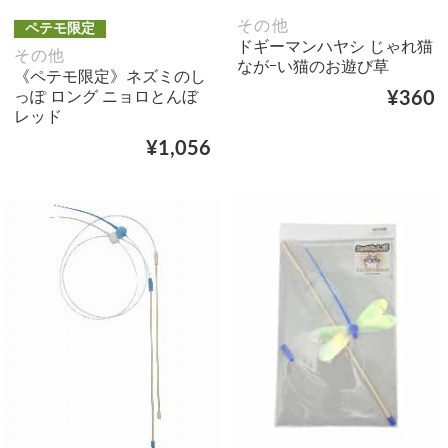
その他
ペテモ限定
ドギーマンハヤシ じゃれ猫
その他
ながｰい猫のお遊び草
《ペテモ限定》ネズミのし
っぽ ロング ニョロとんぼ
¥360
レッド
¥1,056