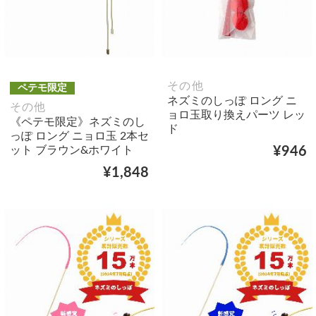
その他
ペテモ限定
ネズミのしっぽ ロング ニ
その他
ョロ玉取り換えパーツ レッ
《ペテモ限定》ネズミのし
ド
っぽ ロング ニョロ玉 2本セ
ット ブラウン&ホワイト
¥946
¥1,848