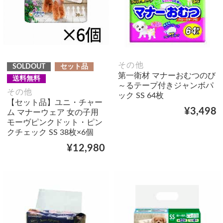
その他
SOLDOUT
セット品
第一衛材 マナーおむつのび
送料無料
～るテープ付きジャンボパ
その他
ック SS 64枚
【セット品】ユニ・チャー
¥3,498
ム マナーウェア 女の子用
モーヴピンクドット・ピン
クチェック SS 38枚×6個
¥12,980