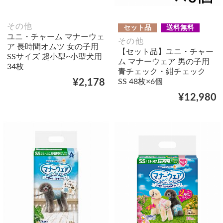
その他
セット品
送料無料
ユニ・チャーム マナーウェ
その他
ア 長時間オムツ 女の子用
【セット品】ユニ・チャー
SSサイズ 超小型~小型犬用
ム マナーウェア 男の子用
34枚
青チェック・紺チェック
SS 48枚×6個
¥2,178
¥12,980