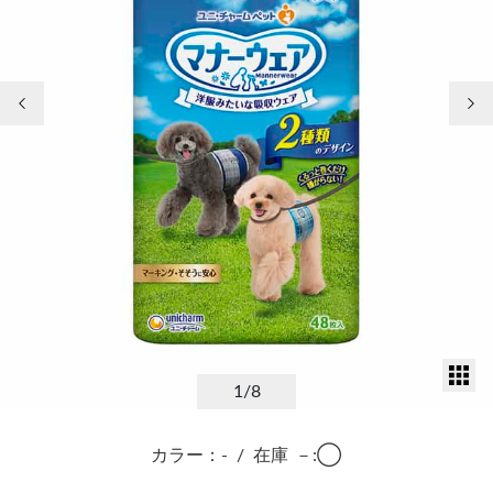
前の画像
次
サ
1
/8
カラー：-
/
在庫
－:◯