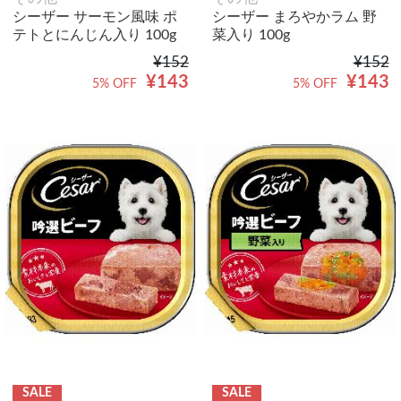
シーザー サーモン風味 ポ
シーザー まろやかラム 野
テトとにんじん入り 100g
菜入り 100g
¥152
¥152
¥143
¥143
5% OFF
5% OFF
SALE
SALE