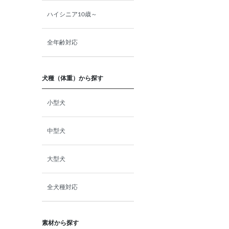
ハイシニア10歳～
小動物・鳥用品
全年齢対応
その他用品（魚・爬虫類・両
生類）
犬種（体重）から探す
小型犬
中型犬
大型犬
全犬種対応
素材から探す