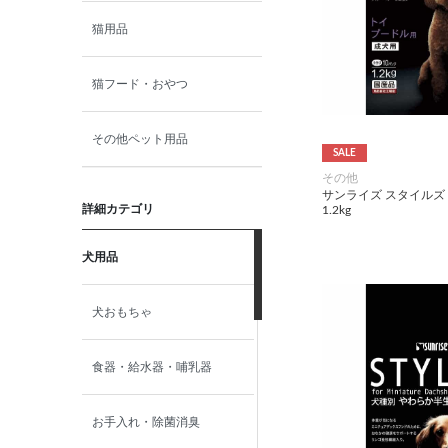
猫用品
猫フード・おやつ
その他ペット用品
SALE
その他
サンライズ スタイルズ
詳細カテゴリ
1.2kg
犬用品
犬おもちゃ
食器・給水器・哺乳器
お手入れ・除菌消臭