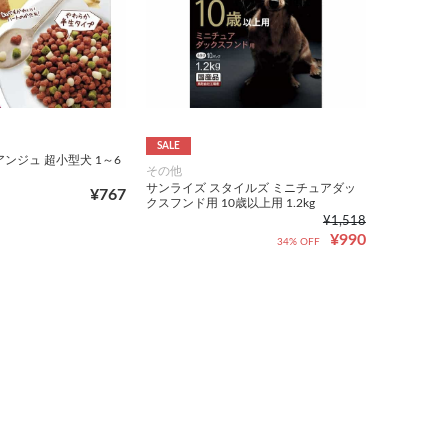
SALE
ンジュ 超小型犬 1～6
その他
サンライズ スタイルズ ミニチュアダッ
¥767
クスフンド用 10歳以上用 1.2kg
¥1,518
¥990
34% OFF