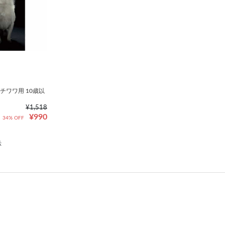
チワワ用 10歳以
¥1,518
¥990
34% OFF
示