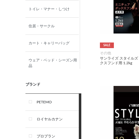
トイレ・マナー・しつけ
住居・サークル
カート・キャリーバッグ
SALE
その他
サンライズ スタイルズ
ウェア・ベッド・シーズン用
クスフンド用 1.2kg
品
首輪・ハーネス(胴輪)・リー
ブランド
ド
PETEMO
オーナー雑貨
ロイヤルカナン
犬フード・おやつ
プロプラン