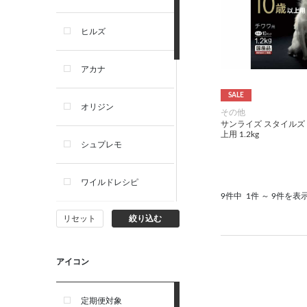
犬プレミアムフード（ドラ
イ・ウェット）
ヒルズ
犬ドライフード
アカナ
犬ウェットフード
SALE
オリジン
その他
サンライズ スタイルズ 
犬おやつ
上用 1.2kg
シュプレモ
犬サプリ・ミルク・栄養補給
ワイルドレシピ
9件中
1件 ～ 9件を表
猫用品
リセット
絞り込む
ナチュラルチョイス
猫おもちゃ・またたび・爪と
ぎ
ウェルネス
アイコン
食器・給水器・哺乳器
アーテミス
定期便対象