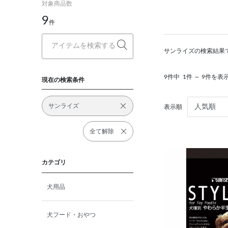
対象商品数
9
件
サンライズの検索結果
9件中
1件 ～ 9件を表
現在の検索条件
サンライズ
表示順
全て解除
カテゴリ
犬用品
犬フード・おやつ