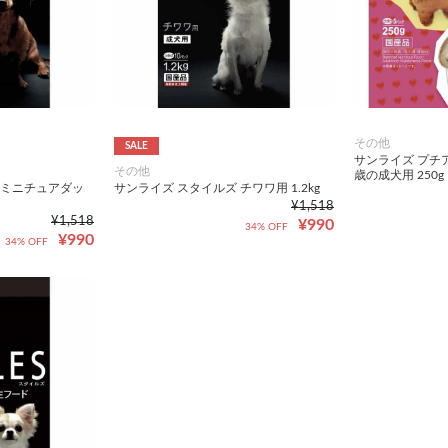
その他
SALE
サンライズ プチア
その他
歳の成犬用 250g
 ミニチュアダッ
サンライズ スタイルズ チワワ用 1.2kg
¥1,518
¥1,518
¥990
34% OFF
¥990
34% OFF