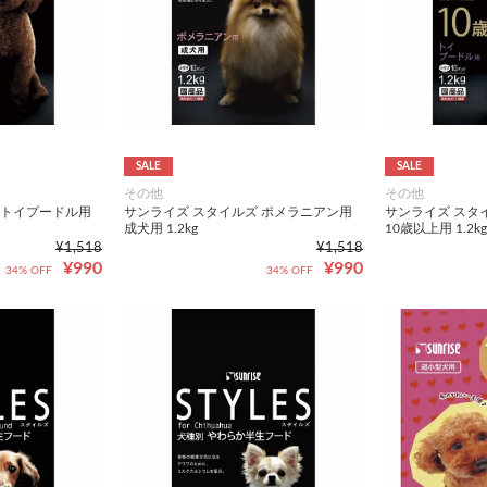
SALE
SALE
その他
その他
 トイプードル用
サンライズ スタイルズ ポメラニアン用
サンライズ スタ
成犬用 1.2kg
10歳以上用 1.2kg
¥1,518
¥1,518
¥990
¥990
34% OFF
34% OFF