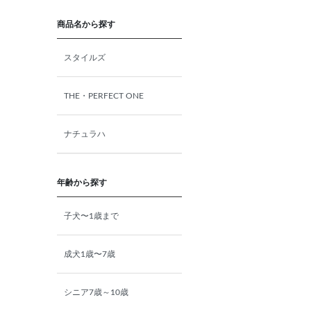
猫プレミアムフード（ドラ
イ・ウェット）
商品名から探す
猫ドライフード
スタイルズ
猫ウェットフード
THE・PERFECT ONE
猫おやつ
ナチュラハ
猫サプリ・ミルク・栄養補給
年齢から探す
その他ペット用品
子犬〜1歳まで
小動物・鳥フード
成犬1歳〜7歳
その他フード（魚・爬虫類・
シニア7歳～10歳
両生類）