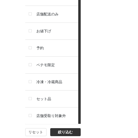
お手入れ・除菌消臭
セレクトバランス
店舗配送のみ
トイレ・マナー・しつけ
リガロ
お値下げ
住居・タワー・ケージ
ソルビダ
予約
カート・キャリーバッグ
フィジカライフ
ペテモ限定
ウェア・ベッド・シーズン用
冷凍・冷蔵商品
品
セット品
首輪・ハーネス(胴輪)・リー
ド
店舗受取り対象外
猫フード・おやつ
リセット
絞り込む