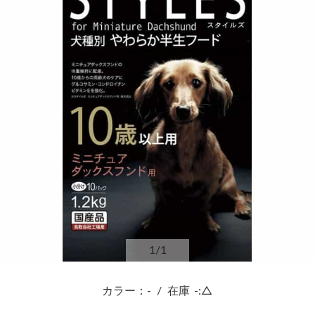
1
/1
カラー：-
/
在庫
-:△