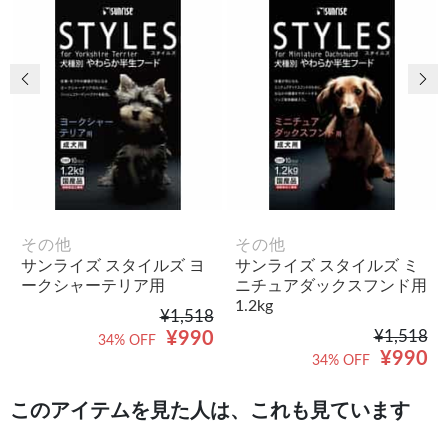
前の画像
次
その他
その他
サンライズ スタイルズ ヨ
サンライズ スタイルズ ミ
ークシャーテリア用
ニチュアダックスフンド用
1.2kg
¥1,518
¥1,518
¥990
34% OFF
¥990
34% OFF
このアイテムを見た人は、これも見ています