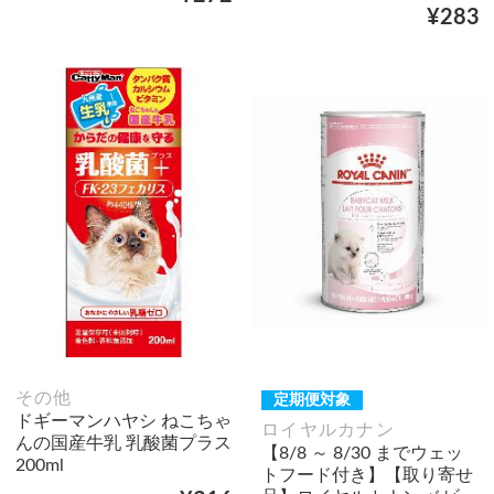
¥283
その他
定期便対象
ドギーマンハヤシ ねこちゃ
ロイヤルカナン
んの国産牛乳 乳酸菌プラス
【8/8 ～ 8/30 までウェッ
200ml
トフード付き】【取り寄せ