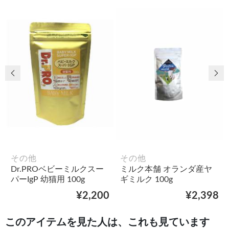
前の画像
次
その他
その他
Dr.PROベビーミルクスー
ミルク本舗 オランダ産ヤ
パーIgP 幼猫用 100g
ギミルク 100g
¥2,200
¥2,398
このアイテムを見た人は、これも見ています