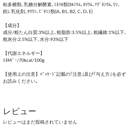
粘多糖類､乳糖分解酵素､ﾐﾈﾗﾙ類(ｶﾙｼｳﾑ､ｶﾘｳﾑ､ﾏｸﾞﾈｼｳﾑ､ﾘﾝ､
鉄)､乳化剤､ﾀｳﾘﾝ､ﾋﾞﾀﾐﾝ類(A､B1､B2､C､D､E)
【成分】
成分/粗たん白質:3%以上､粗脂肪:3.5%以上､粗繊維:1%以下､
粗灰分:2.5%以下､水分:93%以下
【代謝エネルギー】
ｴﾈﾙｷﾞｰ/70kcal/100g
【使用上の注意】ﾊﾟｯｹｰｼﾞ記載の｢注意｣及び｢与え方｣を必ず
お読みください｡
レビュー
レビューはまだ投稿されていません