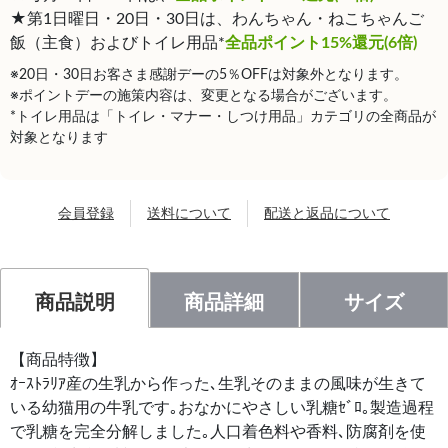
★第1日曜日・20日・30日は、わんちゃん・ねこちゃんご
飯（主食）およびトイレ用品*
全品ポイント15%還元(6倍)
※20日・30日お客さま感謝デーの5％OFFは対象外となります。
※ポイントデーの施策内容は、変更となる場合がございます。
*トイレ用品は「トイレ・マナー・しつけ用品」カテゴリの全商品が
対象となります
会員登録
送料について
配送と返品について
商品説明
商品詳細
サイズ
【商品特徴】
ｵｰｽﾄﾗﾘｱ産の生乳から作った､生乳そのままの風味が生きて
いる幼猫用の牛乳です｡おなかにやさしい乳糖ｾﾞﾛ｡製造過程
で乳糖を完全分解しました｡人口着色料や香料､防腐剤を使