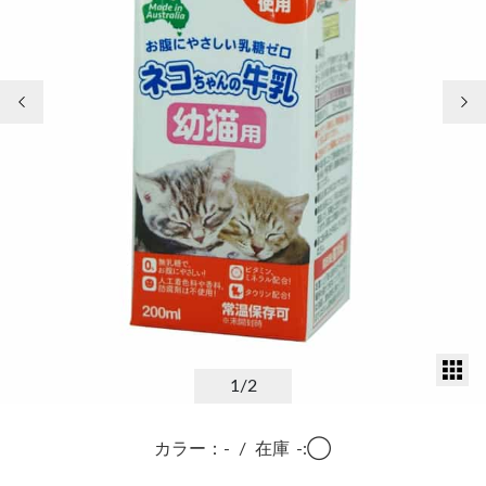
前の画像
次
サ
1
/2
カラー：-
/
在庫
-:◯