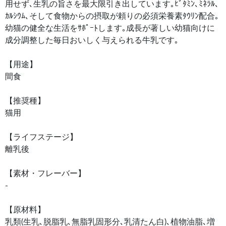
用せず､生乳の旨さを最大限引き出しています｡ﾋﾞﾀﾐﾝ､ﾐﾈﾗﾙ､
ｶﾙｼｳﾑ､そして食物からの摂取が頼りの必須栄養素ﾀｳﾘﾝ配合｡
幼猫の健全な生活をｻﾎﾟｰﾄします｡成長が著しい幼猫向けに
成分調整した毎日おいしく与えられる牛乳です｡
【用途】
間食
【推奨種】
猫用
【ライフステージ】
離乳後
【素材・フレーバー】
-
【原材料】
乳類(生乳､脱脂乳､無脂乳固形分､乳清たん白)､植物油脂､増