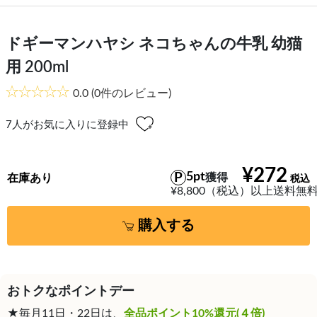
ドギーマンハヤシ ネコちゃんの牛乳 幼猫
用 200ml
0.0
(0件のレビュー)
7
人がお気に入りに登録中
¥272
5pt
獲得
在庫あり
¥8,800（税込）以上送料無
購入する
おトクなポイントデー
★毎月11日・22日は、
全品ポイント10%還元(４倍)