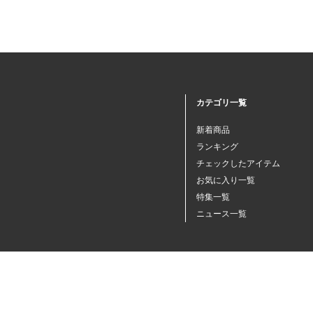
その他フード（魚・爬虫類・
両生類）
小動物・鳥用品
その他用品（魚・爬虫類・両
カテゴリ一覧
生類）
新着商品
ランキング
チェックしたアイテム
お気に入り一覧
特集一覧
ニュース一覧