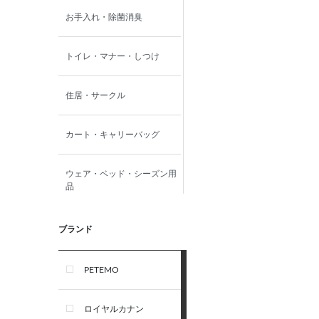
お手入れ・除菌消臭
トイレ・マナー・しつけ
住居・サークル
カート・キャリーバッグ
ウェア・ベッド・シーズン用
品
首輪・ハーネス(胴輪)・リー
ブランド
ド
PETEMO
オーナー雑貨
ロイヤルカナン
犬フード・おやつ