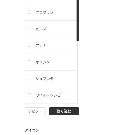
プロプラン
犬プレミアムフード（ドラ
イ・ウェット）
ヒルズ
犬ドライフード
アカナ
犬ウェットフード
オリジン
犬おやつ
シュプレモ
犬サプリ・ミルク・栄養補給
ワイルドレシピ
猫用品
リセット
絞り込む
ナチュラルチョイス
猫おもちゃ・またたび・爪と
ぎ
ウェルネス
アイコン