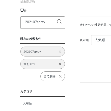
対象商品数
0
件
犬おやつの検索結果で
現在の検索条件
表示順
202107spray
犬おやつ
全て解除
カテゴリ
犬用品