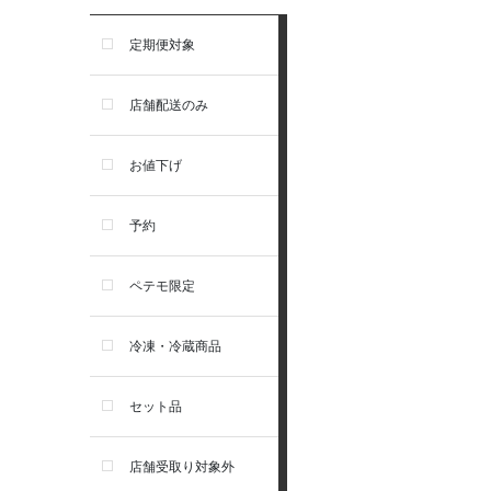
食器・給水器・哺乳器
アーテミス
定期便対象
お手入れ・除菌消臭
セレクトバランス
店舗配送のみ
トイレ・マナー・しつけ
リガロ
お値下げ
住居・タワー・ケージ
ソルビダ
予約
カート・キャリーバッグ
フィジカライフ
ペテモ限定
ウェア・ベッド・シーズン用
冷凍・冷蔵商品
品
セット品
首輪・ハーネス(胴輪)・リー
ド
店舗受取り対象外
猫フード・おやつ