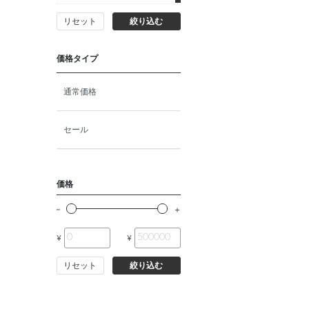
リセット
絞り込む
猫プレミアムフード（ドラ
イ・ウェット）
価格タイプ
猫ドライフード
通常価格
猫ウェットフード
セール
猫おやつ
価格
猫サプリ・ミルク・栄養補給
¥
¥
その他ペット用品
リセット
絞り込む
小動物・鳥フード