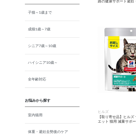
路の健康サポート避妊
子猫～1歳まで
成猫1歳～7歳
シニア7歳～10歳
ハイシニア10歳～
全年齢対応
お悩みから探す
ヒルズ
室内猫用
【取り寄せ品】ヒルズ
エット 猫用 減量サポー
体重・避妊去勢後のケア