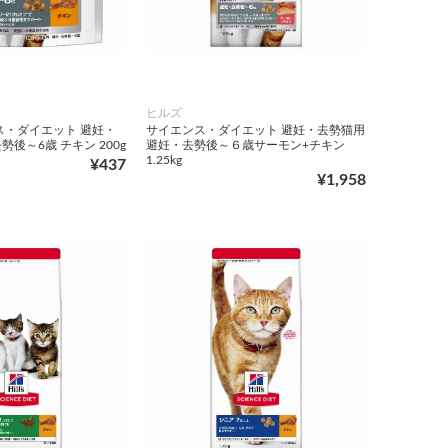
ヒルズ
ス・ダイエット 避妊・
サイエンス・ダイエット 避妊・去勢猫用
後～6歳 チキン 200g
避妊・去勢後～６歳サーモン+チキン
1.25kg
¥437
¥1,958