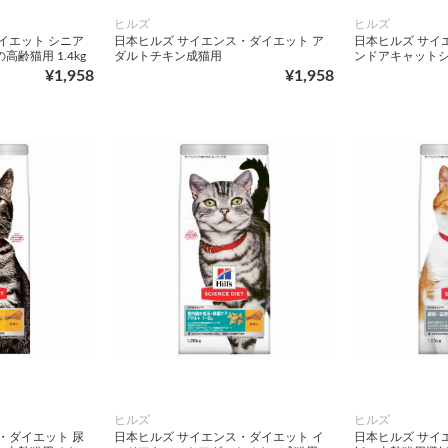
ヒルズ
ヒルズ
イエット シニア
日本ヒルズ サイエンス・ダイエット ア
日本ヒルズ サイ
齢猫用 1.4kg
ダルトチキン成猫用
ンドアキャット
¥1,958
¥1,958
ヒルズ
ヒルズ
・ダイエット 尿
日本ヒルズ サイエンス・ダイエット イ
日本ヒルズ サイ