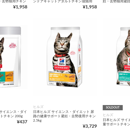
・去勢猫用チキン
ンドアキャットアダルトチキン成猫用
妊・去勢猫用避
¥1,958
¥1,958
ヒルズ
SOLDOUT
 サイエンス・ダイ
日本ヒルズ サイエンス・ダイエット 尿
ヒルズ
トチキン 200g
路の健康サポート避妊・去勢後用チキン
日本ヒルズ サイ
2.5kg
¥437
量サポートチキン 2
¥3,729