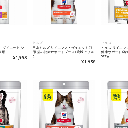
ヒルズ
ヒルズ
・ダイエット シ
日本ヒルズ サイエンス・ダイエット 猫
ヒルズ サイエン
猫用
用 腸の健康サポートプラス1歳以上 チキ
健康サポート避
ン
200g
¥1,958
¥1,958