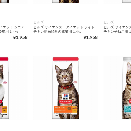
ヒルズ
ヒルズ
イエット シニア
ヒルズ サイエンス・ダイエット ライト
ヒルズ サイエン
用 1.4kg
チキン肥満傾向の成猫用 1.4kg
チキン子ねこ用 1.
¥1,958
¥1,958