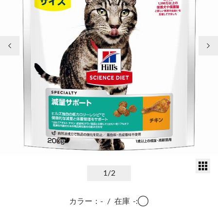
前の画像
次
サ
1
/2
カラー：-
/
在庫
-:◯