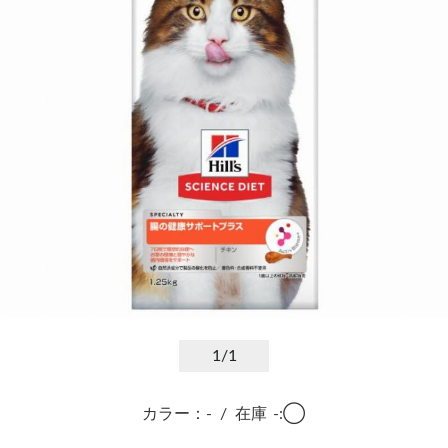
1
/1
カラー：-
/
在庫
-:◯