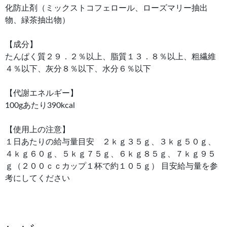
化防止剤（ミックストコフェロール、ローズマリー抽出
物、緑茶抽出物）
【成分】
たんぱく質２９．２％以上、脂質１３．８％以上、粗繊維
４％以下、灰分８％以下、水分６％以下
【代謝エネルギー】
100gあたり390kcal
【使用上の注意】
１日あたりの給与量目安 ２ｋｇ３５ｇ、３ｋｇ５０ｇ、
４ｋｇ６０ｇ、５ｋｇ７５ｇ、６ｋｇ８５ｇ、７ｋｇ９５
ｇ（２００ｃｃカップ１杯で約１０５ｇ） 目安給与量を参
考にしてください