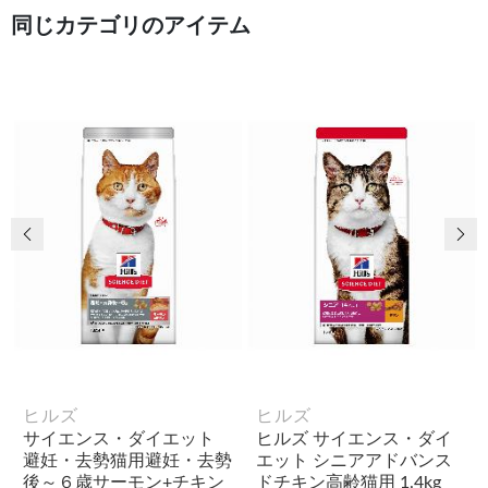
同じカテゴリのアイテム
前の画像
次
ヒルズ
ヒルズ
サイエンス・ダイエット
ヒルズ サイエンス・ダイ
避妊・去勢猫用避妊・去勢
エット シニアアドバンス
後～６歳サーモン+チキン
ドチキン高齢猫用 1.4kg