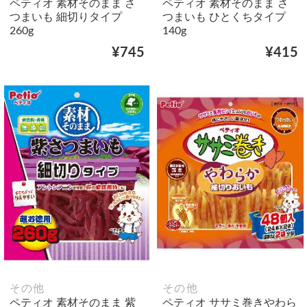
ペティオ 素材そのまま さ
ペティオ 素材そのまま さ
つまいも 細切りタイプ
つまいも ひとくちタイプ
260g
140g
¥745
¥415
その他
その他
ペティオ 素材そのまま 紫
ペティオ ササミ巻きやわら