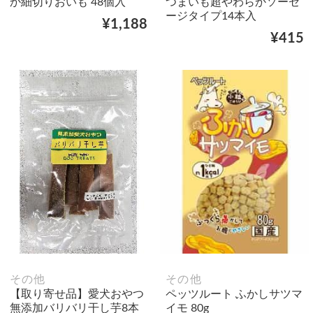
か細切りおいも 48個入
つまいも超やわらかソーセ
ージタイプ14本入
¥1,188
¥415
その他
その他
【取り寄せ品】愛犬おやつ
ペッツルート ふかしサツマ
無添加バリバリ干し芋8本
イモ 80g