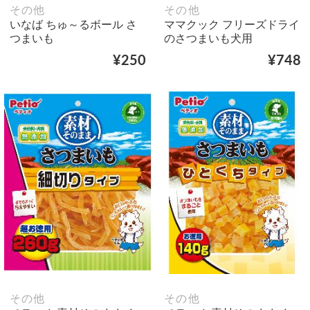
その他
その他
いなば ちゅ～るボール さ
ママクック フリーズドライ
つまいも
のさつまいも犬用
¥250
¥748
その他
その他