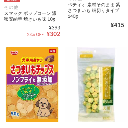
ペティオ 素材そのまま 紫
その他
さつまいも 細切りタイプ
スマック ポップコーン 濃
140g
密安納芋 焼きいも味 10g
¥415
¥393
¥302
23% OFF