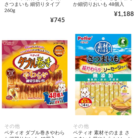
さつまいも 細切りタイプ
か細切りおいも 48個入
260g
¥1,188
¥745
その他
その他
ペティオ ダブル巻きやわら
ペティオ 素材そのまま さ