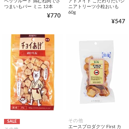
ペッツルート 鶏むね肉でさ
アドメイト こだわりたいシ
つまいもバー ミニ 12本
ニアトリーツ小粒おいも
60g
¥770
¥547
その他
SALE
エースプロダクツ First カ