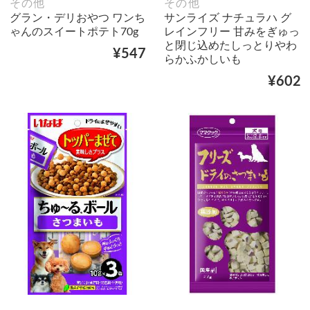
その他
その他
グラン・デリおやつ ワンち
サンライズ ナチュラハ グ
ゃんのスイートポテト70g
レインフリー 甘みをぎゅっ
と閉じ込めたしっとりやわ
¥547
らかふかしいも
¥602