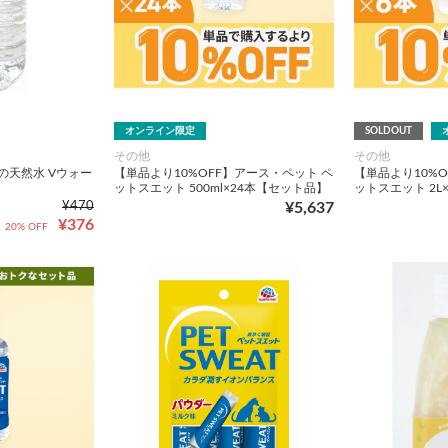
オンライン限定
SOLDOUT
その他
その他
の天然水 Vウォー
【単品より10%OFF】アース・ペット ペ
【単品より10%O
ットスエット 500ml×24本【セット品】
ットスエット 2L
¥470
¥5,637
¥376
20% OFF