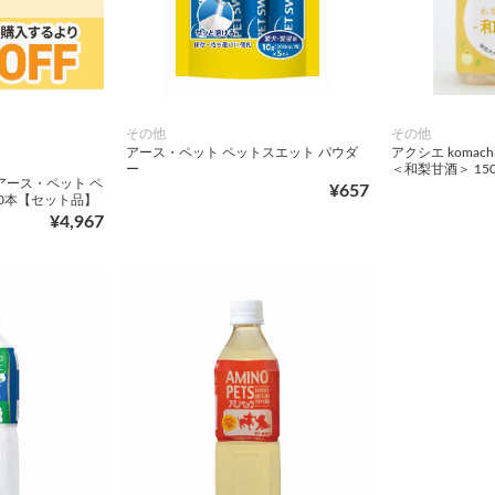
その他
その他
アース・ペット ペットスエット パウダ
アクシエ komac
ー
＜和梨甘酒＞ 150
アース・ペット ペ
¥657
×30本【セット品】
¥4,967