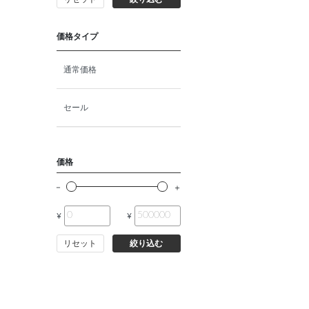
猫プレミアムフード（ドラ
イ・ウェット）
価格タイプ
猫ドライフード
通常価格
猫ウェットフード
セール
猫おやつ
価格
猫サプリ・ミルク・栄養補給
¥
¥
その他ペット用品
リセット
絞り込む
小動物・鳥フード
その他フード（魚・爬虫類・
両生類）