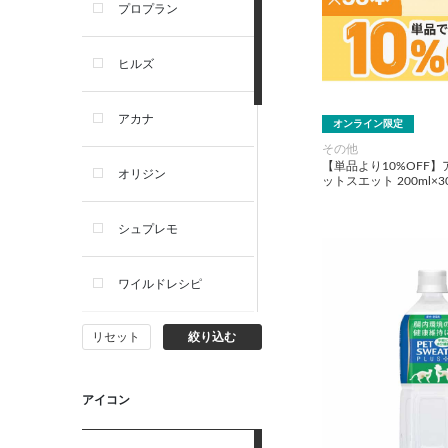
プロプラン
犬プレミアムフード（ドラ
イ・ウェット）
ヒルズ
犬ドライフード
アカナ
オンライン限定
犬ウェットフード
その他
【単品より10%OFF】
オリジン
ットスエット 200ml
犬おやつ
シュプレモ
犬サプリ・ミルク・栄養補給
ワイルドレシピ
猫用品
リセット
絞り込む
ナチュラルチョイス
猫おもちゃ・またたび・爪と
ぎ
ウェルネス
アイコン
食器・給水器・哺乳器