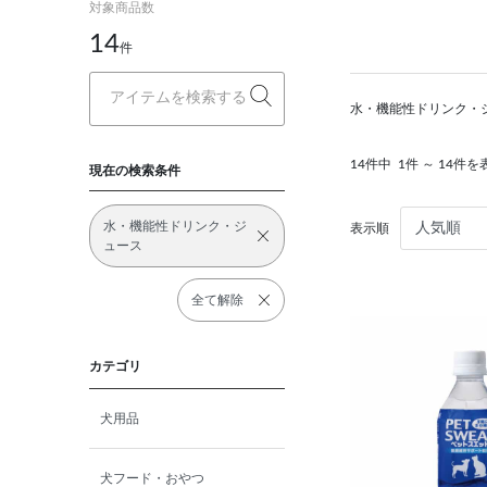
対象商品数
14
件
水・機能性ドリンク・
14件中
1件 ～ 14件を
現在の検索条件
水・機能性ドリンク・ジ
表示順
ュース
全て解除
カテゴリ
犬用品
犬フード・おやつ