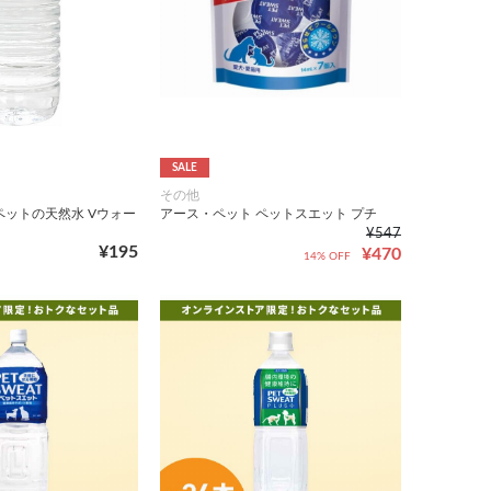
SALE
その他
ペットの天然水 Vウォー
アース・ペット ペットスエット プチ
¥547
¥195
¥470
14% OFF