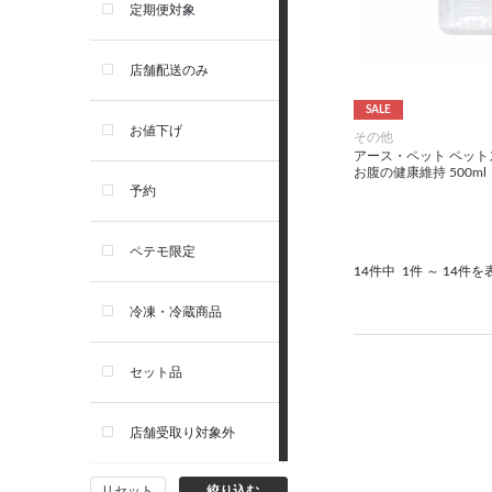
アーテミス
定期便対象
お手入れ・除菌消臭
セレクトバランス
店舗配送のみ
SALE
トイレ・マナー・しつけ
リガロ
お値下げ
その他
アース・ペット ペッ
お腹の健康維持 500ml
住居・タワー・ケージ
ソルビダ
予約
カート・キャリーバッグ
フィジカライフ
ペテモ限定
14件中
1件 ～ 14件を
ウェア・ベッド・シーズン用
冷凍・冷蔵商品
品
セット品
首輪・ハーネス(胴輪)・リー
ド
店舗受取り対象外
猫フード・おやつ
リセット
絞り込む