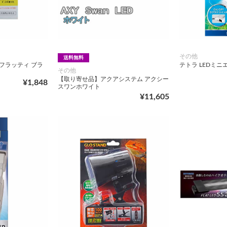
その他
送料無料
 フラッティ ブラ
テトラ LEDミニ
その他
【取り寄せ品】アクアシステム アクシー
¥1,848
スワンホワイト
¥11,605