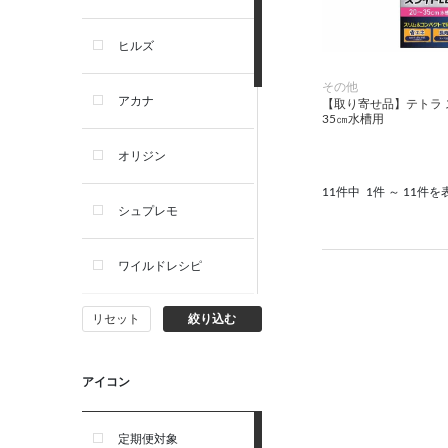
犬プレミアムフード（ドラ
イ・ウェット）
ヒルズ
犬ドライフード
その他
アカナ
【取り寄せ品】テトラ ス
35㎝水槽用
犬ウェットフード
オリジン
犬おやつ
11件中
1件 ～ 11件を
シュプレモ
犬サプリ・ミルク・栄養補給
ワイルドレシピ
猫用品
リセット
絞り込む
ナチュラルチョイス
猫おもちゃ・またたび・爪と
ぎ
ウェルネス
アイコン
食器・給水器・哺乳器
アーテミス
定期便対象