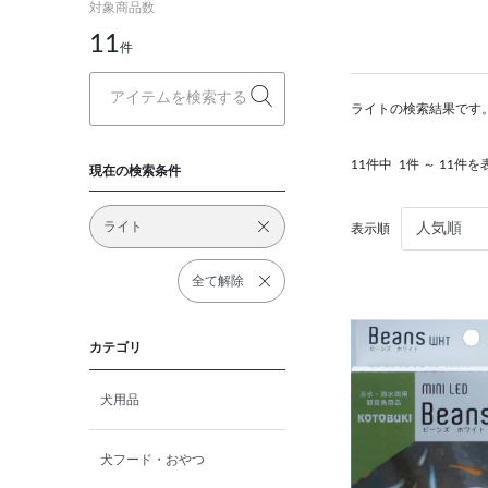
対象商品数
11
件
ライトの検索結果です
11件中
1件 ～ 11件を
現在の検索条件
ライト
表示順
全て解除
カテゴリ
犬用品
犬フード・おやつ