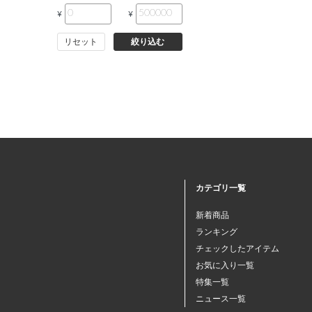
¥
¥
小動物・鳥用品
リセット
絞り込む
その他用品（魚・爬虫類・両
生類）
カテゴリ一覧
新着商品
ランキング
チェックしたアイテム
お気に入り一覧
特集一覧
ニュース一覧