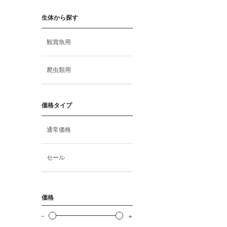
猫プレミアムフード（ドラ
イ・ウェット）
生体から探す
猫ドライフード
観賞魚用
猫ウェットフード
爬虫類用
猫おやつ
価格タイプ
猫サプリ・ミルク・栄養補給
通常価格
その他ペット用品
セール
小動物・鳥フード
価格
その他フード（魚・爬虫類・
両生類）