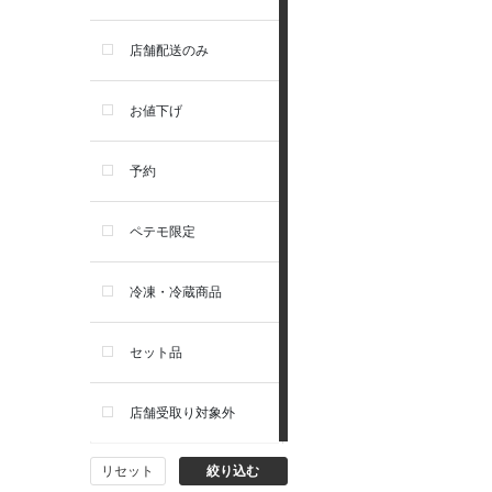
お手入れ・除菌消臭
セレクトバランス
店舗配送のみ
トイレ・マナー・しつけ
リガロ
お値下げ
住居・タワー・ケージ
ソルビダ
予約
カート・キャリーバッグ
フィジカライフ
ペテモ限定
ウェア・ベッド・シーズン用
冷凍・冷蔵商品
品
セット品
首輪・ハーネス(胴輪)・リー
ド
店舗受取り対象外
猫フード・おやつ
リセット
絞り込む