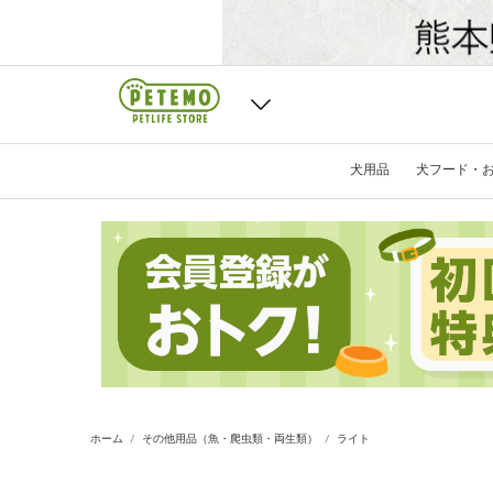
犬用品
犬フード・
ホーム
その他用品（魚・爬虫類・両生類）
ライト