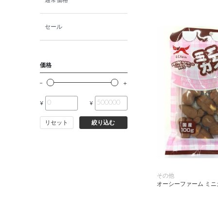
小動物・鳥用品
セール
その他用品（魚・爬虫類・両
生類）
価格
¥
¥
リセット
絞り込む
その他
オーシーファーム ミニカ