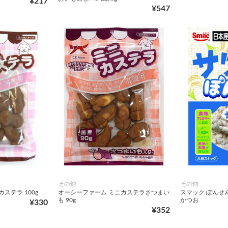
¥217
¥547
その他
その他
ステラ 100g
オーシーファーム ミニカステラさつまい
スマック ぽんせん
も 90g
かつお
¥330
¥352