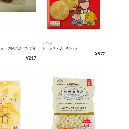
その他
ョン 鯛漁焼きパンプキ
トーラス わんべい 80g
¥572
¥217