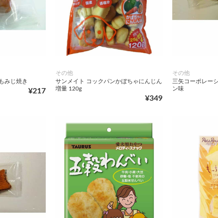
その他
その他
もみじ焼き
サンメイト コックパンかぼちゃにんじん
三矢コーポレーシ
増量 120g
ン味
¥217
¥349