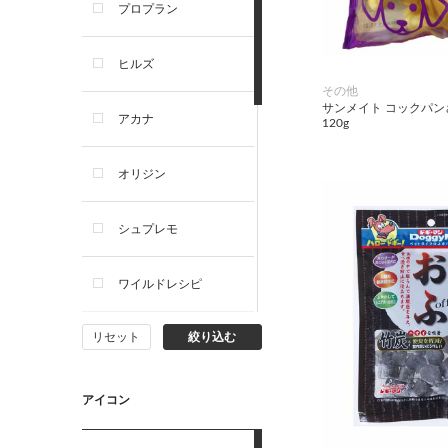
プロプラン
犬プレミアムフード（ドラ
イ・ウェット）
ヒルズ
その他
犬ドライフード
サンメイト コックパ
アカナ
120g
犬ウェットフード
オリジン
犬おやつ
シュプレモ
犬サプリ・ミルク・栄養補給
ワイルドレシピ
猫用品
リセット
絞り込む
ナチュラルチョイス
猫おもちゃ・またたび・爪と
ぎ
ウェルネス
アイコン
食器・給水器・哺乳器