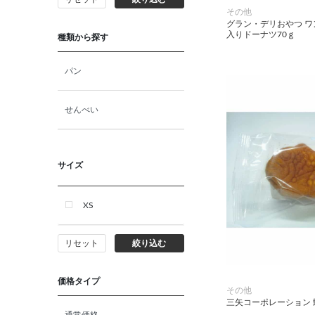
その他
猫プレミアムフード（ドラ
グラン・デリおやつ 
イ・ウェット）
入りドーナツ70ｇ
種類から探す
猫ドライフード
パン
猫ウェットフード
せんべい
猫おやつ
サイズ
猫サプリ・ミルク・栄養補給
XS
その他ペット用品
リセット
絞り込む
小動物・鳥フード
価格タイプ
その他
その他フード（魚・爬虫類・
三矢コーポレーション 
両生類）
通常価格