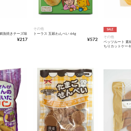
その他
SALE
 鯛漁焼きチーズ味
トーラス 五穀わんべい 64g
その他
¥217
¥572
ペッツルート 素
ちりカットケーキ 