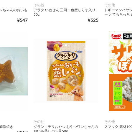
その他
その他
ワンちゃんのおいも
アラタ いぬせん 三河一色産しらす入り
ドギーマンハヤシ
50g
ー とてもちっちゃ
¥547
¥525
その他
その他
鯛漁焼き
グラン・デリおやつ おやつワンちゃんの
スマック 素材100
おいも蒸しパン風50g