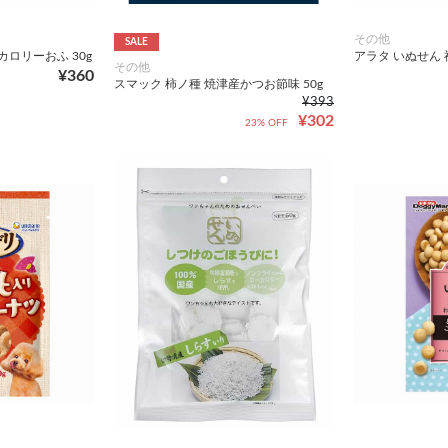
その他
SALE
ロリーおふ 30g
アラタ いぬせん 
その他
¥360
スマック 柿ノ種 焼津産かつお節味 50g
¥393
¥302
23% OFF