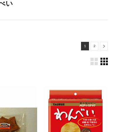
べい
Next
1
2