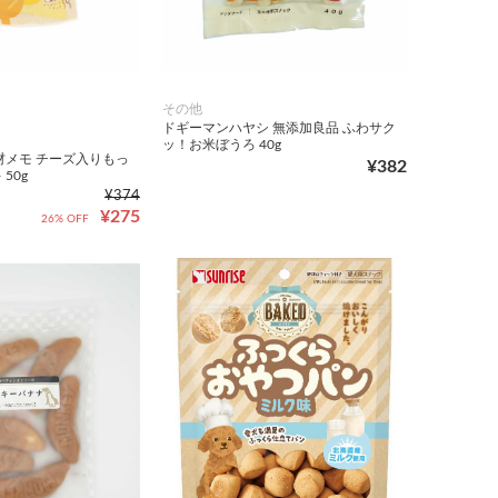
その他
ドギーマンハヤシ 無添加良品 ふわサク
ッ！お米ぼうろ 40g
材メモ チーズ入りもっ
¥382
50g
¥374
¥275
26% OFF