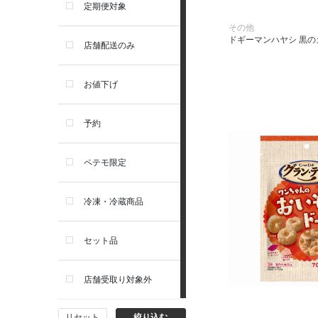
アーテミス
定期便対象
その他
お手入れ・除菌消臭
ドギーマンハヤシ 黒のカ
セレクトバランス
店舗配送のみ
トイレ・マナー・しつけ
リガロ
お値下げ
住居・タワー・ケージ
ソルビダ
予約
カート・キャリーバッグ
フィジカライフ
ペテモ限定
ウェア・ベッド・シーズン用
冷凍・冷蔵商品
品
セット品
首輪・ハーネス(胴輪)・リー
ド
店舗受取り対象外
猫フード・おやつ
リセット
絞り込む