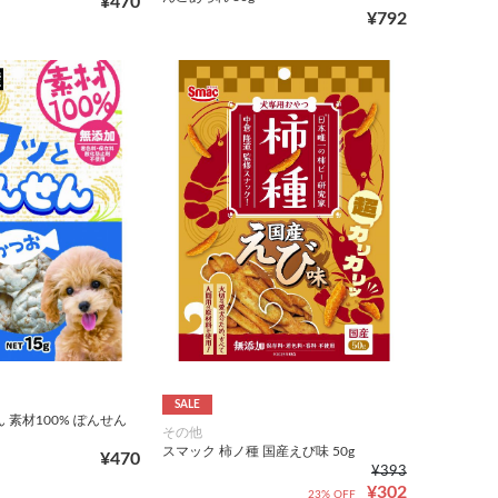
¥470
¥792
SALE
 素材100% ぽんせん
その他
スマック 柿ノ種 国産えび味 50g
¥470
¥393
¥302
23% OFF