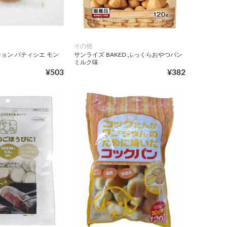
その他
ョン パティシエ モン
サンライズ BAKED ふっくらおやつパン
ミルク味
¥503
¥382