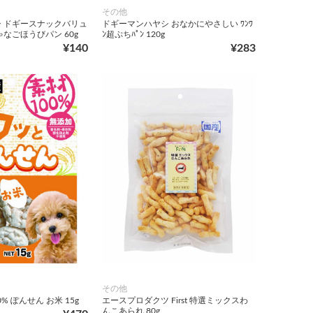
その他
 ドギースナックバリュ
ドギーマンハヤシ おなかにやさしい ﾜﾝﾜ
なごほうびパン 60g
ﾝ超ぷちﾊﾟﾝ 120g
¥140
¥283
その他
% ぽんせん お米 15g
エースプロダクツ First 特選ミックスわ
んこあられ 80g