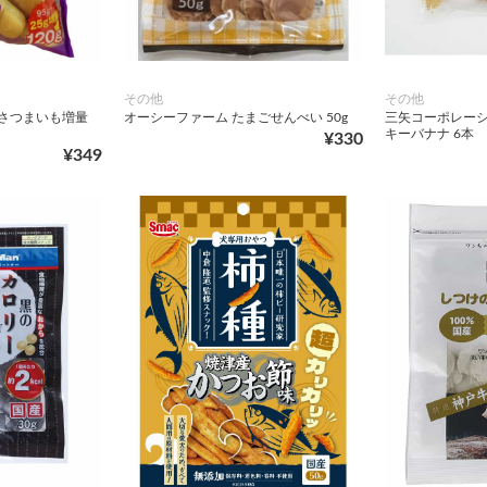
その他
その他
ンさつまいも増量
オーシーファーム たまごせんべい 50g
三矢コーポレーシ
キーバナナ 6本
¥330
¥349