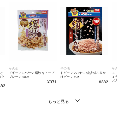
その他
その他
そ
ねと
ドギーマンハヤシ 絹紗 キューブ
ドギーマンハヤシ 絹紗 絹ふりか
ユ
ひと
プレーン 100g
けビーフ 50g
ょ
ズ入
¥371
¥382
382
もっと見る