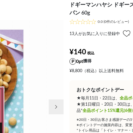
ドギーマンハヤシ ドギー
パン 60g
0.0
(0件のレビュー)
13
人がお気に入りに登録中
¥140
0pt
獲得
¥8,800（税込）以上送料無料
おトクなポイントデー
★毎月11日・22日は、
全品ポ
次の画像
★第1日曜日・20日・30日
品*
全品ポイント15%還元(6倍)
※20日・30日お客さま感謝デーの
※ポイントデーの施策内容は、変更
*トイレ用品は「トイレ・マナー・