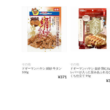
その他
その他
ドギーマンハヤシ 絹紗 牛タン
ドギーマンハヤシ 金紗 鶏む
100g
レバーが入った旨みあふれる
くち仕立て 95g
¥371
¥