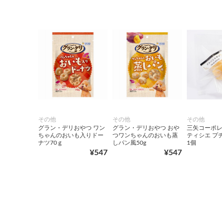
その他
その他
その他
グラン・デリおやつ ワン
グラン・デリおやつ おや
三矢コーポレ
ちゃんのおいも入りドー
つワンちゃんのおいも蒸
ティシエ プ
ナツ70ｇ
しパン風50g
1個
¥547
¥547