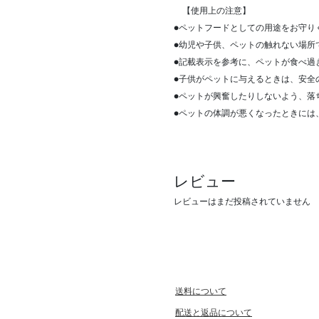
【使用上の注意】
●ペットフードとしての用途をお守り
●幼児や子供、ペットの触れない場所
●記載表示を参考に、ペットが食べ過
●子供がペットに与えるときは、安全
●ペットが興奮したりしないよう、落
●ペットの体調が悪くなったときには
レビュー
レビューはまだ投稿されていません
送料について
配送と返品について