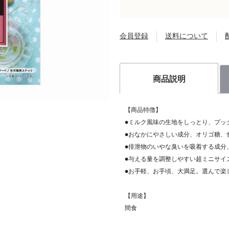
会員登録
送料について
商品説明
【商品特徴】
●ミルク風味の生地をしっとり、プッ
●おなかにやさしい成分、オリゴ糖、
●排泄物のいやな臭いを吸着する成分
●与える量を調整しやすい超ミニサイ
●お手軽、お手頃、大満足。選んで楽
【用途】
間食