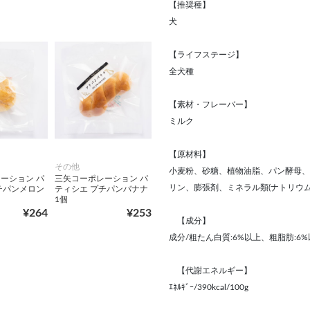
【推奨種】
犬
【ライフステージ】
全犬種
【素材・フレーバー】
ミルク
【原材料】
その他
小麦粉、砂糖、植物油脂、パン酵母、
ーション パ
三矢コーポレーション パ
リン、膨張剤、ミネラル類(ナトリウム
チパンメロン
ティシエ プチパンバナナ
1個
¥264
¥253
【成分】
成分/粗たん白質:6%以上、粗脂肪:6%
【代謝エネルギー】
ｴﾈﾙｷﾞｰ/390kcal/100g