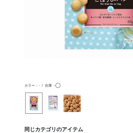
カラー：-
/
在庫
-:◯
同じカテゴリのアイテム