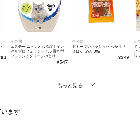
その他
その他
そ
さ
エステー ニャンとも清潔トイレ
ドギーマンハヤシ やわらかササ
ド
消臭プロフェッショナル 置き型
ミほそｰめん 30g
ノ
フレッシュグリーンの香り
味 
283
¥349
¥547
もっと見る
ています