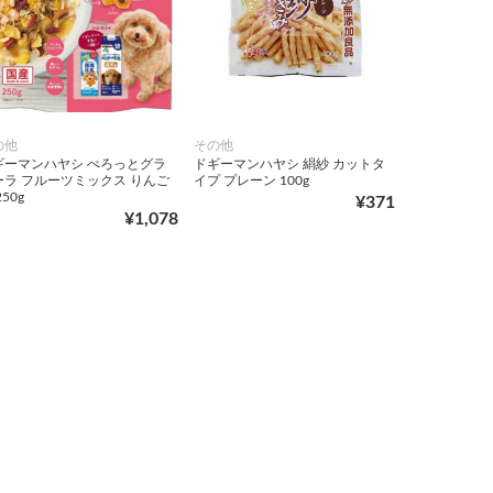
の他
その他
ギーマンハヤシ ぺろっとグラ
ドギーマンハヤシ 絹紗 カットタ
ーラ フルーツミックス りんご
イプ プレーン 100g
250g
¥371
¥1,078