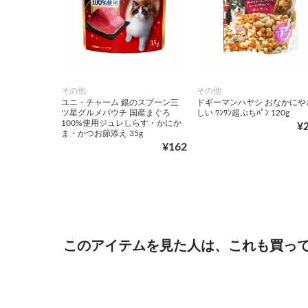
その他
その他
ユニ・チャーム 銀のスプーン三
ドギーマンハヤシ おなかにや
ツ星グルメパウチ 国産まぐろ
しい ﾜﾝﾜﾝ超ぷちﾊﾟﾝ 120g
100%使用ジュレしらす・かにか
¥
ま・かつお節添え 35g
¥162
このアイテムを見た人は、これも買っ