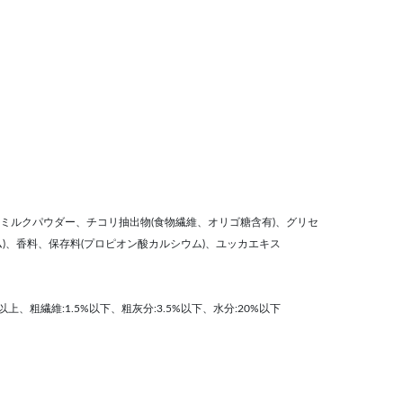
ミルクパウダー、チコリ抽出物(食物繊維、オリゴ糖含有)、グリセ
)、香料、保存料(プロピオン酸カルシウム)、ユッカエキス
以上、粗繊維:1.5%以下、粗灰分:3.5%以下、水分:20%以下