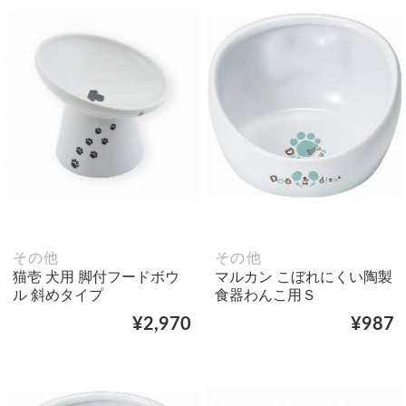
その他
その他
猫壱 犬用 脚付フードボウ
マルカン こぼれにくい陶製
ル 斜めタイプ
食器わんこ用Ｓ
¥2,970
¥987