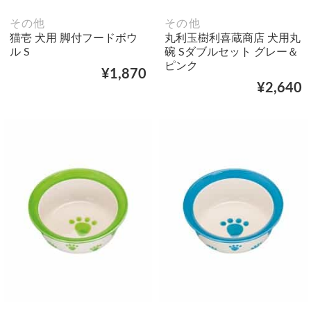
その他
その他
猫壱 犬用 脚付フードボウ
丸利玉樹利喜蔵商店 犬用丸
ル S
碗 Sダブルセット グレー＆
ピンク
¥1,870
¥2,640