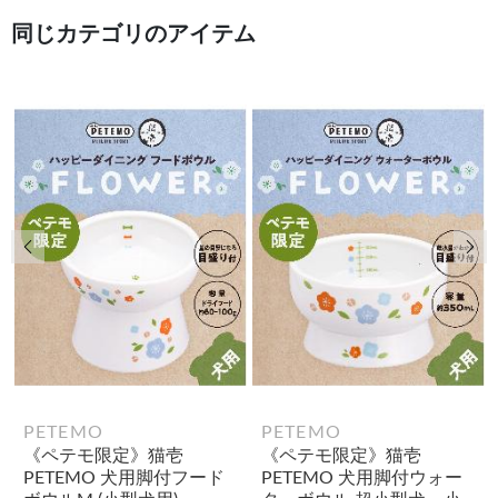
同じカテゴリのアイテム
前の画像
次
PETEMO
PETEMO
《ペテモ限定》猫壱
《ペテモ限定》猫壱
PETEMO 犬用脚付フード
PETEMO 犬用脚付ウォー