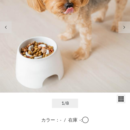
前の画像
次
サ
1
/8
カラー：-
/
在庫
-:◯