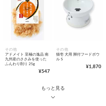
その他
その他
アドメイト 至極の逸品 南
猫壱 犬用 脚付フードボウ
九州産のささみを使った
ル S
ふんわり削り 25g
¥1,870
¥547
もっと見る