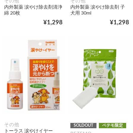
その他
その他
内外製薬 涙やけ除去剤清浄
内外製薬 涙やけ除去剤 子
綿 20枚
犬用 30ml
¥1,298
¥1,298
その他
SOLDOUT
ペテモ限定
トーラス 涙やけイヤー