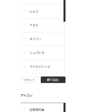
犬プレミアムフード（ドラ
イ・ウェット）
ヒルズ
犬ドライフード
アカナ
犬ウェットフード
オリジン
犬おやつ
シュプレモ
犬サプリ・ミルク・栄養補給
ワイルドレシピ
猫用品
リセット
絞り込む
ナチュラルチョイス
猫おもちゃ・またたび・爪と
ぎ
ウェルネス
アイコン
食器・給水器・哺乳器
アーテミス
定期便対象