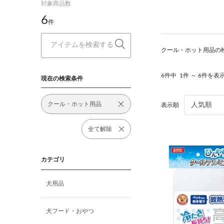
対象商品数
6
件
クール・ホット用品の
6件中
1件 ～ 6件を表
現在の検索条件
クール・ホット用品
表示順
全て解除
カテゴリ
犬用品
犬フード・おやつ