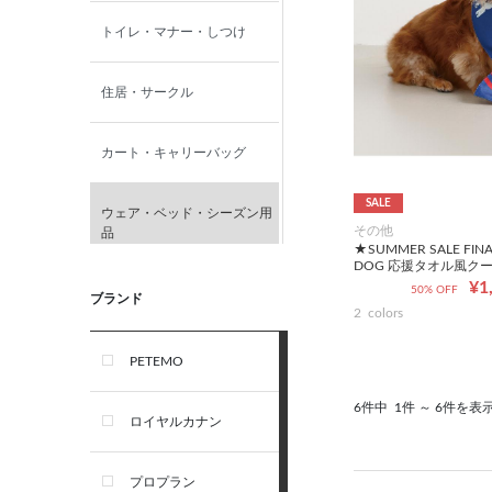
トイレ・マナー・しつけ
住居・サークル
カート・キャリーバッグ
SALE
ウェア・ベッド・シーズン用
その他
品
★SUMMER SALE FIN
DOG 応援タオル風ク
¥1
50% OFF
首輪・ハーネス(胴輪)・リー
ブランド
2
colors
ド
PETEMO
オーナー雑貨
6件中
1件 ～ 6件を表
ロイヤルカナン
犬フード・おやつ
プロプラン