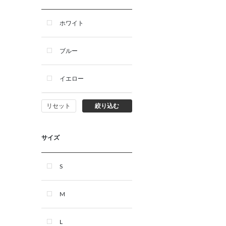
小動物・鳥用品
ホワイト
その他用品（魚・爬虫類・両
ブルー
生類）
イエロー
リセット
絞り込む
サイズ
S
M
L