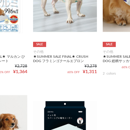
SALE
SALE
その他
その他
NAL★ マルカン ひ
★SUMMER SALE FINAL★ CRUSH
★SUMMER SALE
レート
DOG フラミンゴクールエプロン
DOG 総柄サッ
¥2,728
¥3,278
60% 
¥1,364
¥1,311
0% OFF
60% OFF
2
colors