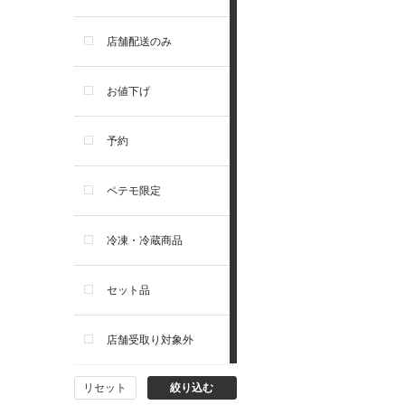
お手入れ・除菌消臭
セレクトバランス
店舗配送のみ
トイレ・マナー・しつけ
リガロ
お値下げ
住居・タワー・ケージ
ソルビダ
予約
カート・キャリーバッグ
フィジカライフ
ペテモ限定
ウェア・ベッド・シーズン用
冷凍・冷蔵商品
品
セット品
首輪・ハーネス(胴輪)・リー
ド
店舗受取り対象外
猫フード・おやつ
リセット
絞り込む