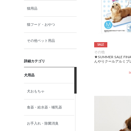
猫用品
猫フード・おやつ
その他ペット用品
SALE
その他
★SUMMER SALE FI
詳細カテゴリ
んやりクールアルミプ
5
犬用品
犬おもちゃ
食器・給水器・哺乳器
お手入れ・除菌消臭