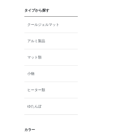
猫プレミアムフード（ドラ
イ・ウェット）
タイプから探す
猫ドライフード
クールジェルマット
猫ウェットフード
アルミ製品
猫おやつ
マット類
猫サプリ・ミルク・栄養補給
小物
その他ペット用品
ヒーター類
小動物・鳥フード
ゆたんぽ
その他フード（魚・爬虫類・
両生類）
カラー