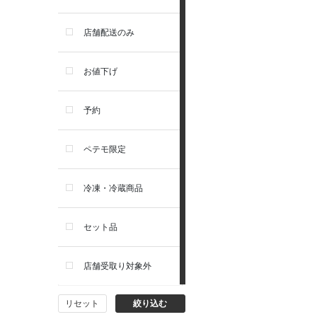
お手入れ・除菌消臭
セレクトバランス
店舗配送のみ
トイレ・マナー・しつけ
リガロ
お値下げ
住居・タワー・ケージ
ソルビダ
予約
カート・キャリーバッグ
フィジカライフ
ペテモ限定
ウェア・ベッド・シーズン用
冷凍・冷蔵商品
品
セット品
首輪・ハーネス(胴輪)・リー
ド
店舗受取り対象外
猫フード・おやつ
リセット
絞り込む