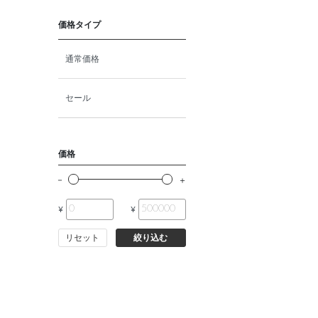
猫プレミアムフード（ドラ
イ・ウェット）
価格タイプ
猫ドライフード
通常価格
猫ウェットフード
セール
猫おやつ
価格
猫サプリ・ミルク・栄養補給
¥
¥
その他ペット用品
リセット
絞り込む
小動物・鳥フード
その他フード（魚・爬虫類・
両生類）