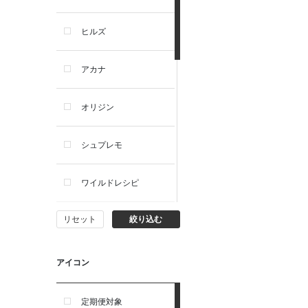
犬プレミアムフード（ドラ
イ・ウェット）
ヒルズ
犬ドライフード
アカナ
犬ウェットフード
オリジン
犬おやつ
シュプレモ
犬サプリ・ミルク・栄養補給
ワイルドレシピ
猫用品
リセット
絞り込む
ナチュラルチョイス
猫おもちゃ・またたび・爪と
ぎ
ウェルネス
アイコン
食器・給水器・哺乳器
アーテミス
定期便対象