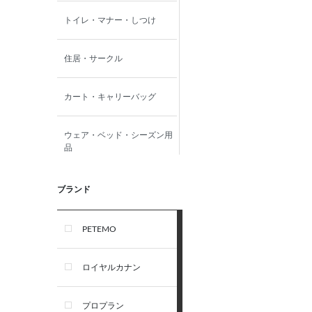
トイレ・マナー・しつけ
住居・サークル
カート・キャリーバッグ
ウェア・ベッド・シーズン用
品
首輪・ハーネス(胴輪)・リー
ブランド
ド
PETEMO
オーナー雑貨
ロイヤルカナン
犬フード・おやつ
プロプラン