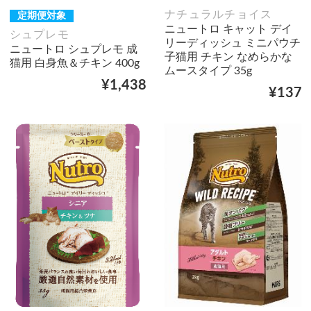
ナチュラルチョイス
定期便対象
ニュートロ キャット デイ
シュプレモ
リーディッシュ ミニパウチ
ニュートロ シュプレモ 成
子猫用 チキン なめらかな
猫用 白身魚＆チキン 400g
ムースタイプ 35g
¥1,438
¥137