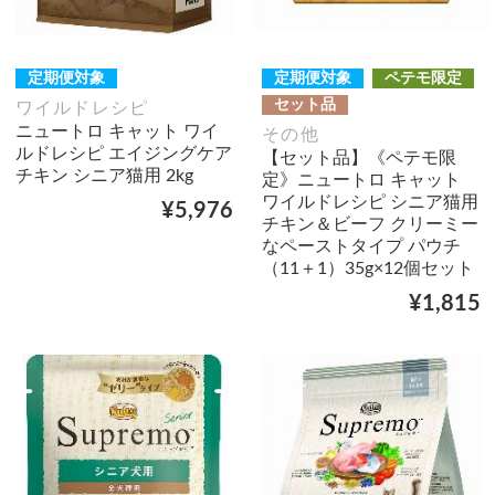
定期便対象
定期便対象
ペテモ限定
セット品
ワイルドレシピ
ニュートロ キャット ワイ
その他
ルドレシピ エイジングケア
【セット品】《ペテモ限
チキン シニア猫用 2kg
定》ニュートロ キャット
ワイルドレシピ シニア猫用
¥5,976
チキン＆ビーフ クリーミー
なペーストタイプ パウチ
（11＋1）35g×12個セット
¥1,815