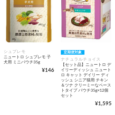
シュプレモ
定期便対象
ニュートロ シュプレモ 子
ナチュラルチョイス
犬用 ミニパウチ35g
【セット品】ニュートロ デ
イリーディッシュ ニュート
¥146
ロ キャット デイリー ディ
ッシュ シニア猫用 チキン
＆ツナ クリーミーなペース
トタイプ パウチ35g×12個
セット
¥1,595