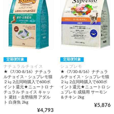
定期便対象
定期便対象
ナチュラルチョイス
シュプレモ
★《7/30-8/16》ナチュラ
★《7/30-8/16》ナチュラ
ルチョイス・シュプレモ猫
ルチョイス・シュプレモ猫
２㎏ 2点同時購入で600ポ
２㎏ 2点同時購入で600ポ
イント還元★ニュートロ ナ
イント還元★ニュートロ シ
チュラル チョイス キャッ
ュプレモ 成猫用 サーモン
ト 避妊・去勢猫用 アダル
＆チキン 2kg
ト 白身魚 2kg
¥5,876
¥4,793