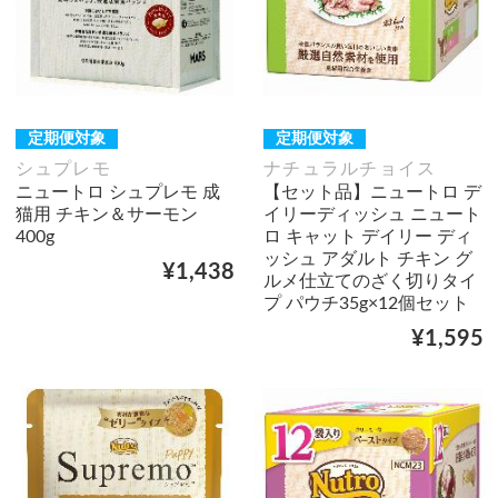
定期便対象
定期便対象
シュプレモ
ナチュラルチョイス
ニュートロ シュプレモ 成
【セット品】ニュートロ デ
猫用 チキン＆サーモン
イリーディッシュ ニュート
400g
ロ キャット デイリー ディ
ッシュ アダルト チキン グ
¥1,438
ルメ仕立てのざく切りタイ
プ パウチ35g×12個セット
¥1,595