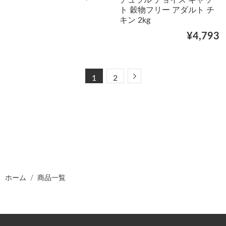
チュラル チョイス キャッ
ト 穀物フリー アダルト チ
キン 2kg
¥4,793
Next
1
2
ホーム
商品一覧