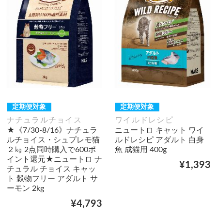
定期便対象
定期便対象
ナチュラルチョイス
ワイルドレシピ
★《7/30-8/16》ナチュラ
ニュートロ キャット ワイ
ルチョイス・シュプレモ猫
ルドレシピ アダルト 白身
２㎏ 2点同時購入で600ポ
魚 成猫用 400g
イント還元★ニュートロ ナ
¥1,393
チュラル チョイス キャッ
ト 穀物フリー アダルト サ
ーモン 2kg
¥4,793