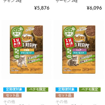
チキン 2kg
サーモン 2kg
¥5,876
¥6,096
定期便対象
ペテモ限定
定期便対象
ペテモ限定
セット品
セット品
その他
その他