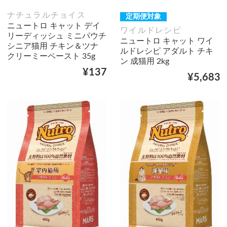
ナチュラルチョイス
定期便対象
ニュートロ キャット デイ
ワイルドレシピ
リーディッシュ ミニパウチ
ニュートロ キャット ワイ
シニア猫用 チキン＆ツナ
ルドレシピ アダルト チキ
クリーミーペースト 35g
ン 成猫用 2kg
¥137
¥5,683