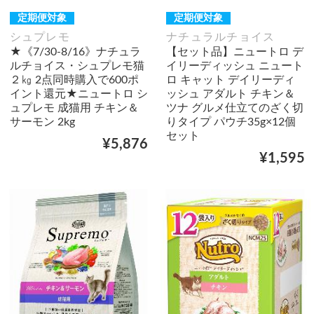
定期便対象
定期便対象
シュプレモ
ナチュラルチョイス
★《7/30-8/16》ナチュラ
【セット品】ニュートロ デ
ルチョイス・シュプレモ猫
イリーディッシュ ニュート
２㎏ 2点同時購入で600ポ
ロ キャット デイリーディ
イント還元★ニュートロ シ
ッシュ アダルト チキン＆
ュプレモ 成猫用 チキン＆
ツナ グルメ仕立てのざく切
サーモン 2kg
りタイプ パウチ35g×12個
セット
¥5,876
¥1,595